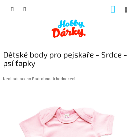
Přejít
NÁKUP
na
obsah
KOŠÍK
Dětské body pro pejskaře - Srdce -
psí ťapky
Průměrné
Neohodnoceno
Podrobnosti hodnocení
hodnocení
produktu
je
0,0
z
5
hvězdiček.