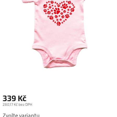
339 Kč
280,17 Kč bez DPH
Měrná
Zvolte variantu
cena: