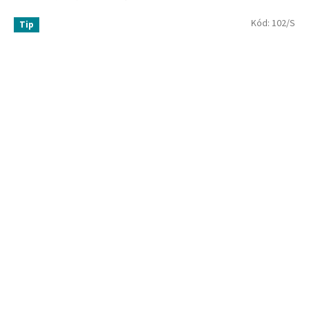
Kód:
102/S
Tip