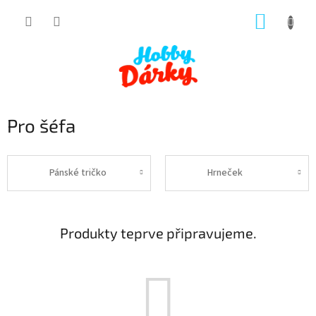
Přejít
NÁKUP
na
obsah
KOŠÍK
Pro šéfa
Pánské tričko
Hrneček
Produkty teprve připravujeme.