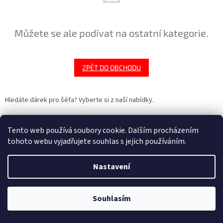
Můžete se ale podívat na ostatní kategorie.
ZPĚT DO OBCHODU
Hledáte dárek pro šéfa? Vyberte si z naší nabídky.
Z
á
Tento web používá soubory cookie. Dalším procházením
Vytvořil Shoptet
p
tohoto webu vyjadřujete souhlas s jejich používáním.
a
t
Nastavení
Copyright 2026
HobbyDárky
. Všechna práva vyhrazena.
Upravit
í
nastavení cookies
Souhlasím