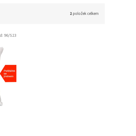
2
položek celkem
d:
96/S23