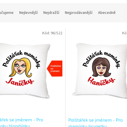
učujeme
Nejlevnější
Nejdražší
Nejprodávanější
Abecedně
Kód:
96/S22
Kó
ářek se jménem - Pro
Polštářek se jménem - Pro
nku blondýnku
maminku brunetku