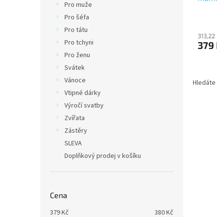
Pro muže
Pro šéfa
Pro tátu
313,22
Pro tchyni
379
Pro ženu
Svátek
Vánoce
Hledáte 
Vtipné dárky
Výročí svatby
Zvířata
Zástěry
SLEVA
Doplňkový prodej v košíku
Cena
379
Kč
380
Kč