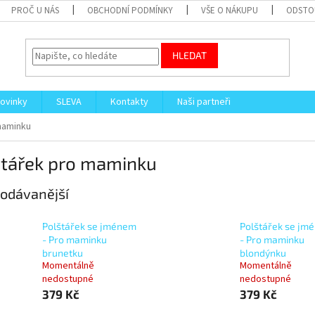
PROČ U NÁS
OBCHODNÍ PODMÍNKY
VŠE O NÁKUPU
ODSTO
HLEDAT
ovinky
SLEVA
Kontakty
Naši partneři
maminku
štářek pro maminku
odávanější
Polštářek se jménem
Polštářek se jm
- Pro maminku
- Pro maminku
brunetku
blondýnku
Momentálně
Momentálně
nedostupné
nedostupné
379 Kč
379 Kč