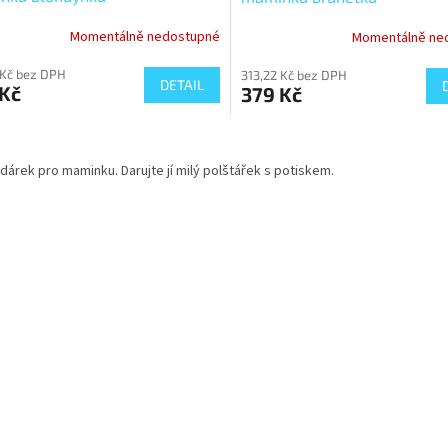
Momentálně nedostupné
Momentálně ne
 Kč bez DPH
313,22 Kč bez DPH
DETAIL
 Kč
379 Kč
O
v
dárek pro maminku. Darujte jí milý polštářek s potiskem.
l
á
d
a
c
í
p
r
v
k
y
v
ý
p
i