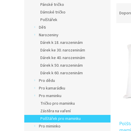
n
Pánské tričko
Ř
e
a
Dámské tričko
Dopor
l
z
Polštářek
e
Děti
V
n
Narozeniny
ý
í
Dárek k 18. narozeninám
p
p
Dárek ke 30. narozeninám
i
r
s
o
Dárek ke 40. narozeninám
p
d
Dárek k 50. narozeninám
r
u
Dárek k 60. narozeninám
o
k
Pro dědu
d
t
Pro kamarádku
u
ů
k
Pro maminku
t
Tričko pro maminku
ů
Zástěra na vaření
Polštářek pro maminku
Polšt
Pro miminko
mami