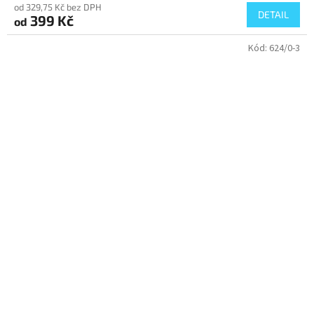
od 329,75 Kč bez DPH
DETAIL
399 Kč
od
Kód:
624/0-3