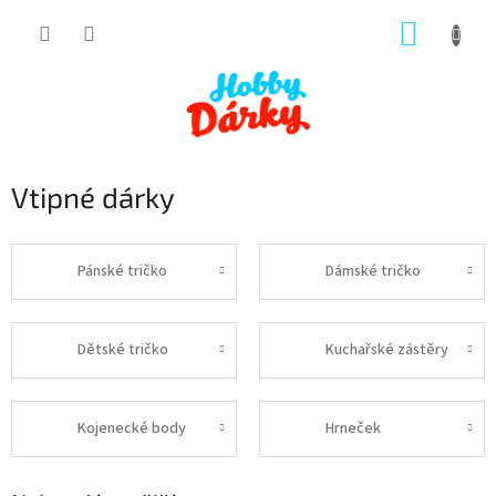
Přejít
NÁKUP
na
obsah
KOŠÍK
Vtipné dárky
Pánské tričko
Dámské tričko
Dětské tričko
Kuchařské zástěry
Kojenecké body
Hrneček