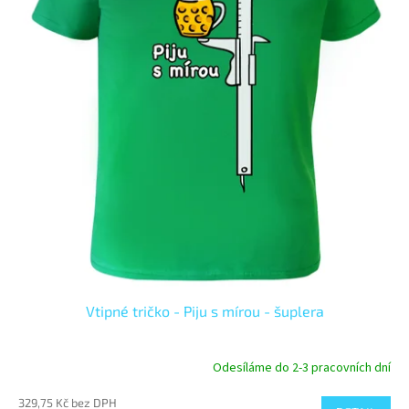
Vtipné tričko - Piju s mírou - šuplera
Odesíláme do 2-3 pracovních dní
Průměrné
hodnocení
329,75 Kč bez DPH
produktu