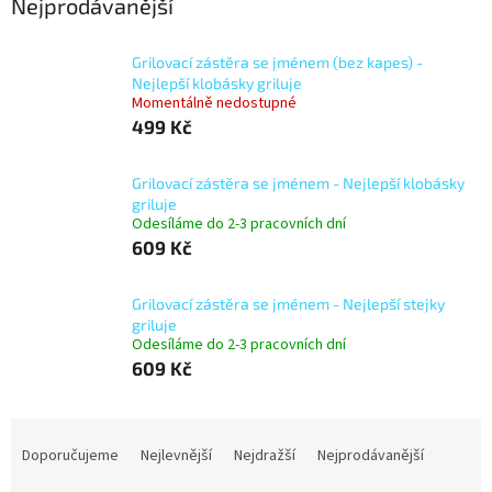
Nejprodávanější
Grilovací zástěra se jménem (bez kapes) -
Nejlepší klobásky griluje
Momentálně nedostupné
499 Kč
Grilovací zástěra se jménem - Nejlepší klobásky
griluje
Odesíláme do 2-3 pracovních dní
609 Kč
Grilovací zástěra se jménem - Nejlepší stejky
griluje
Odesíláme do 2-3 pracovních dní
609 Kč
Ř
a
Doporučujeme
Nejlevnější
Nejdražší
Nejprodávanější
z