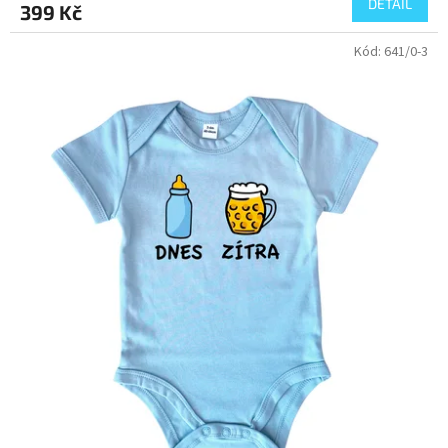
DETAIL
399 Kč
je
5,0
Kód:
641/0-3
z
5
hvězdiček.