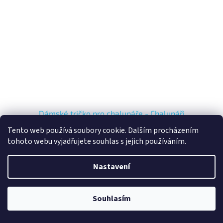
Dámské tričko pro chalupáře - Chalupáři
Tento web používá soubory cookie. Dalším procházením
tohoto webu vyjadřujete souhlas s jejich používáním.
Odesíláme do 2-3 pracovních dní
321,49 Kč bez DPH
Nastavení
DETAIL
389 Kč
Kód:
313/S2
Souhlasím