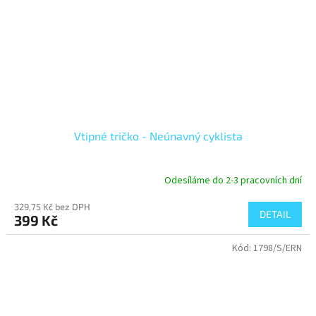
Vtipné tričko - Neúnavný cyklista
Odesíláme do 2-3 pracovních dní
Průměrné
hodnocení
329,75 Kč bez DPH
produktu
DETAIL
399 Kč
je
4,5
Kód:
1798/S/ERN
z
5
hvězdiček.