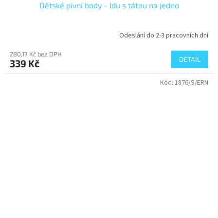
Dětské pivní body - Jdu s tátou na jedno
Odeslání do 2-3 pracovních dní
Průměrné
hodnocení
280,17 Kč bez DPH
produktu
DETAIL
339 Kč
je
4,0
Kód:
1876/S/ERN
z
5
hvězdiček.