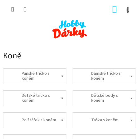
Přejít
NÁKUP
na
obsah
KOŠÍK
Koně
Pánské tričko s
Dámské tričko s
koněm
koněm
Dětské tričko s
Dětské body s
koněm
koněm
Polštářek s koněm
Taška s koněm