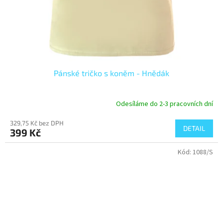
Pánské tričko s koněm - Hnědák
Odesíláme do 2-3 pracovních dní
Průměrné
hodnocení
329,75 Kč bez DPH
produktu
DETAIL
399 Kč
je
4,5
Kód:
1088/S
z
5
hvězdiček.