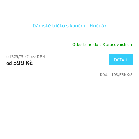
Dámské tričko s koněm - Hnědák
Odesíláme do 2-3 pracovních dní
Průměrné
hodnocení
od 329,75 Kč bez DPH
produktu
DETAIL
399 Kč
od
je
4,7
Kód:
1103/ERN/XS
z
5
hvězdiček.