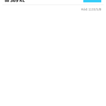
369 Kč
od
je
5,0
Kód:
1133/S/B
z
5
hvězdiček.