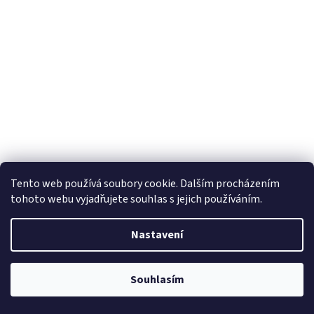
Tento web používá soubory cookie. Dalším procházením
tohoto webu vyjadřujete souhlas s jejich používáním.
Pánské tričko s potiskem koně - Vášnivý koňák
Nastavení
Odesíláme do 2-3 pracovních dní
Souhlasím
321,49 Kč bez DPH
DETAIL
389 Kč