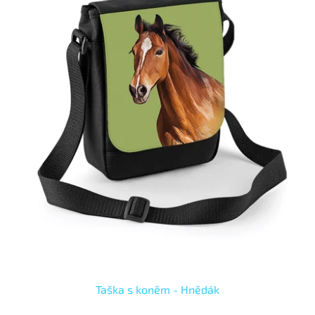
Taška s koněm - Hnědák