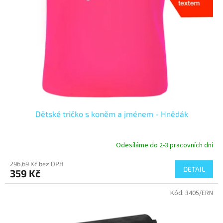
ů
Dětské tričko s koněm a jménem - Hnědák
Odesíláme do 2-3 pracovních dní
296,69 Kč bez DPH
DETAIL
359 Kč
Kód:
3405/ERN