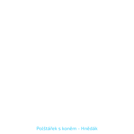
Polštářek s koněm - Hnědák