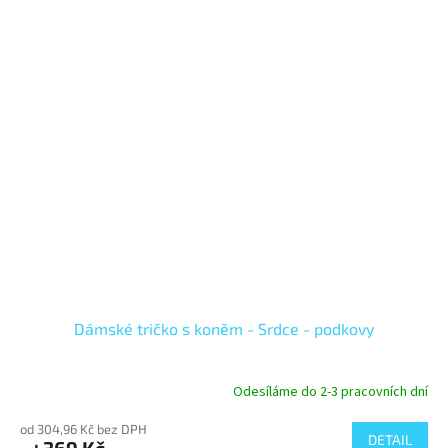
Dámské tričko s koněm - Srdce - podkovy
Odesíláme do 2-3 pracovních dní
Průměrné
hodnocení
od 304,96 Kč bez DPH
produktu
DETAIL