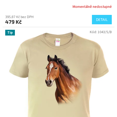
Momentálně nedostupné
395,87 Kč bez DPH
DETAIL
479 Kč
Kód:
1043/S/B
Tip