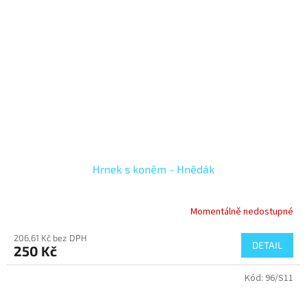
Hrnek s koněm - Hnědák
Momentálně nedostupné
Průměrné
hodnocení
206,61 Kč bez DPH
produktu
DETAIL
250 Kč
je
5,0
Kód:
96/S11
z
5
hvězdiček.