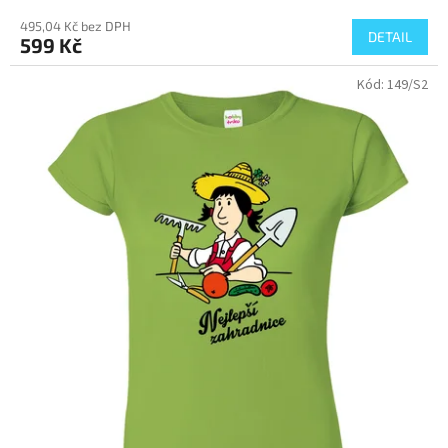
hodnocení
495,04 Kč bez DPH
produktu
DETAIL
599 Kč
je
5,0
Kód:
149/S2
z
5
hvězdiček.