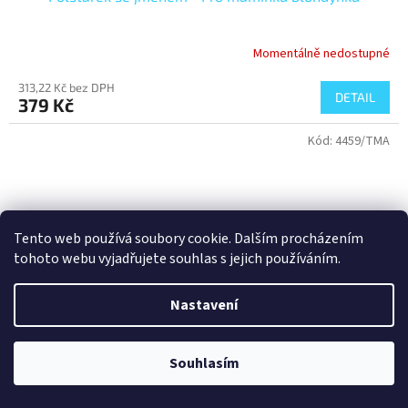
Momentálně nedostupné
313,22 Kč bez DPH
DETAIL
379 Kč
Kód:
4459/TMA
Tento web používá soubory cookie. Dalším procházením
tohoto webu vyjadřujete souhlas s jejich používáním.
Nastavení
Souhlasím