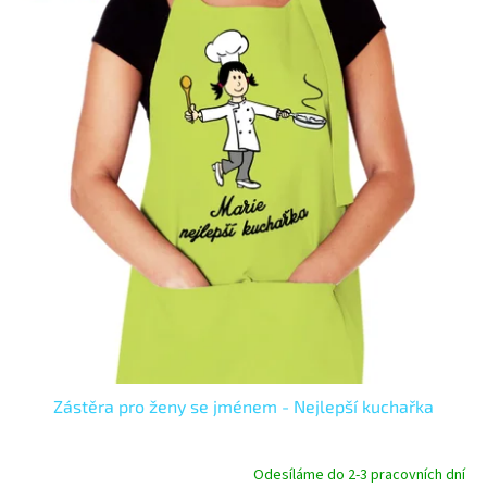
p
r
o
d
u
k
t
ů
Zástěra pro ženy se jménem - Nejlepší kuchařka
Odesíláme do 2-3 pracovních dní
Průměrné