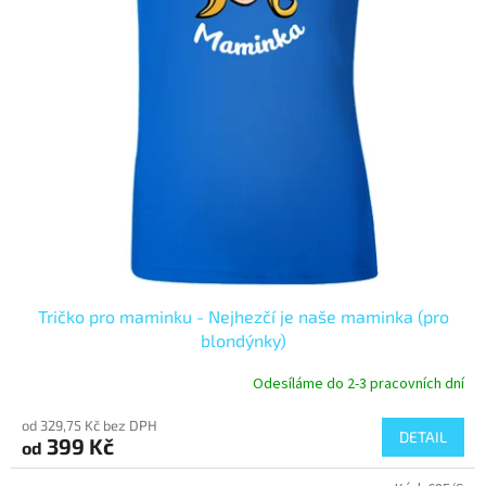
Tričko pro maminku - Nejhezčí je naše maminka (pro
blondýnky)
Odesíláme do 2-3 pracovních dní
od 329,75 Kč bez DPH
DETAIL
399 Kč
od