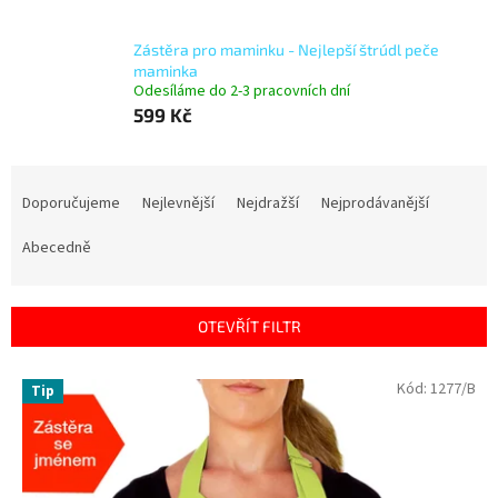
Zástěra pro maminku - Nejlepší štrúdl peče
maminka
Odesíláme do 2-3 pracovních dní
599 Kč
Ř
a
Doporučujeme
Nejlevnější
Nejdražší
Nejprodávanější
z
e
Abecedně
n
í
p
OTEVŘÍT FILTR
r
o
V
Kód:
1277/B
Tip
d
ý
u
p
k
i
t
s
ů