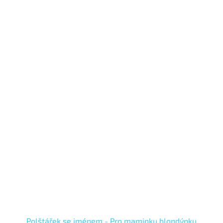
Polštářek se jménem - Pro maminku blondýnku