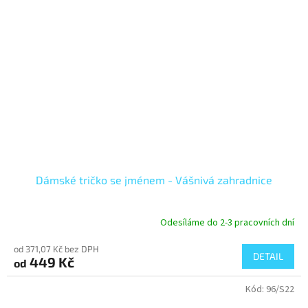
Dámské tričko se jménem - Vášnivá zahradnice
Odesíláme do 2-3 pracovních dní
od 371,07 Kč bez DPH
DETAIL
449 Kč
od
Kód:
96/S22