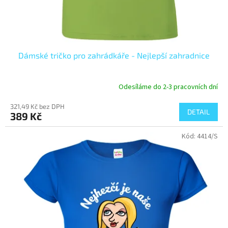
Dámské tričko pro zahrádkáře - Nejlepší zahradnice
Odesíláme do 2-3 pracovních dní
Průměrné
hodnocení
321,49 Kč bez DPH
produktu
DETAIL
389 Kč
je
4,3
Kód:
4414/S
z
5
hvězdiček.