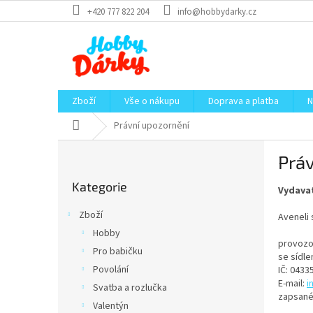
Přejít
+420 777 822 204
info@hobbydarky.cz
na
obsah
Zboží
Vše o nákupu
Doprava a platba
N
Domů
Právní upozornění
P
Prá
o
Přeskočit
s
Kategorie
kategorie
Vydava
t
r
Zboží
Aveneli s
a
Hobby
n
provozo
Pro babičku
n
se sídle
í
Povolání
IČ: 0433
E-mail:
i
p
Svatba a rozlučka
zapsané 
a
Valentýn