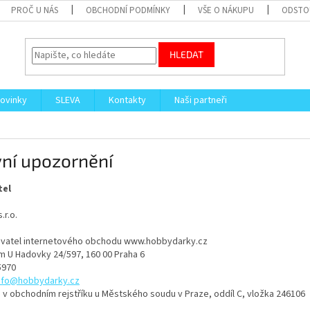
PROČ U NÁS
OBCHODNÍ PODMÍNKY
VŠE O NÁKUPU
ODSTO
HLEDAT
ovinky
SLEVA
Kontakty
Naši partneři
vní upozornění
tel
.r.o.
vatel internetového obchodu www.hobbydarky.cz
m U Hadovky 24/597, 160 00 Praha 6
5970
nfo@hobbydarky.cz
v obchodním rejstříku u Městského soudu v Praze, oddíl C, vložka 246106