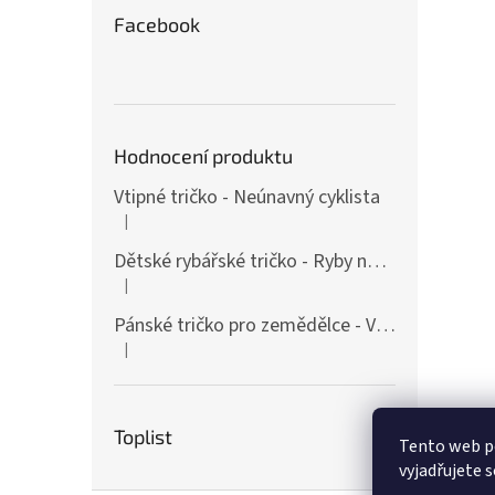
Facebook
Hodnocení produktu
Vtipné tričko - Neúnavný cyklista
|
Hodnocení produktu je 4 z 5 hvězdiček.
Dětské rybářské tričko - Ryby našich vod
|
Hodnocení produktu je 4 z 5 hvězdiček.
Pánské tričko pro zemědělce - Vášnivý farmář
|
Hodnocení produktu je 4 z 5 hvězdiček.
Toplist
Tento web p
vyjadřujete s