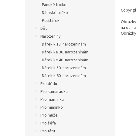
n
Pánské tričko
e
Copyrigh
Dámské tričko
l
Polštářek
Obrázky
na ochra
Děti
Obrázky
Narozeniny
Dárek k 18. narozeninám
Dárek ke 30. narozeninám
Dárek ke 40. narozeninám
Dárek k 50. narozeninám
Dárek k 60. narozeninám
Pro dědu
Pro kamarádku
Pro maminku
Pro miminko
Pro muže
Pro šéfa
Pro tátu