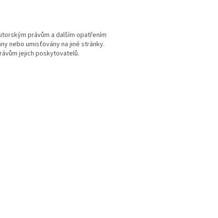
autorským právům a dalším opatřením
ány nebo umisťovány na jiné stránky.
ávům jejich poskytovatelů.