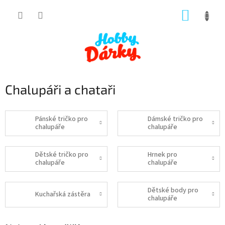
Přejít
NÁKUP
na
obsah
KOŠÍK
Chalupáři a chataři
Pánské tričko pro
Dámské tričko pro
chalupáře
chalupáře
Dětské tričko pro
Hrnek pro
chalupáře
chalupáře
Dětské body pro
Kuchařská zástěra
chalupáře