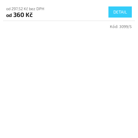
od 297,52 Kč bez DPH
DETAIL
360 Kč
od
Kód:
3099/S