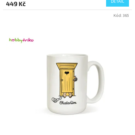
DETAIL
449 Kč
Kód:
365