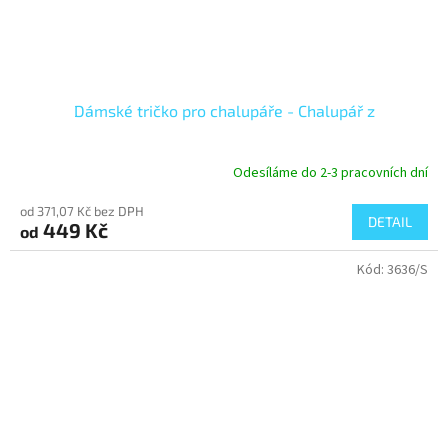
Dámské tričko pro chalupáře - Chalupář z
Odesíláme do 2-3 pracovních dní
od 371,07 Kč bez DPH
DETAIL
449 Kč
od
Kód:
3636/S