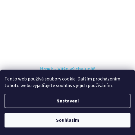
Hrnek - Vášnivý chalupář
Tento web používá soubory cookie. Dalším procházením
tohoto webu vyjadřujete souhlas s jejich používáním.
Momentálně nedostupné
206,61 Kč bez DPH
Nastavení
DETAIL
250 Kč
Kód:
299/S
Souhlasím