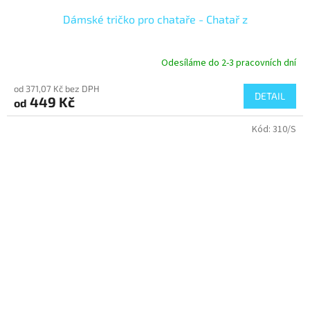
Dámské tričko pro chataře - Chatař z
Odesíláme do 2-3 pracovních dní
od 371,07 Kč bez DPH
DETAIL
449 Kč
od
Kód:
310/S