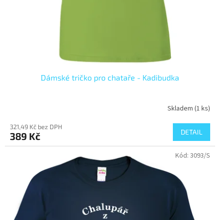
Dámské tričko pro chataře - Kadibudka
Skladem
(1 ks)
321,49 Kč bez DPH
DETAIL
389 Kč
Kód:
3093/S