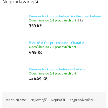
Nejprodávanější
Dámské tričko pro chalupáře - Vášnivý chalupář
Odesíláme do 2-3 pracovních dní
(2 ks)
359 Kč
Pánské tričko pro chataře - Chatař z
Odesíláme do 2-3 pracovních dní
449 Kč
Dámské tričko pro chataře - Chatař z
Odesíláme do 2-3 pracovních dní
449 Kč
od
Ř
a
Doporučujeme
Nejlevnější
Nejdražší
Nejprodávanější
z