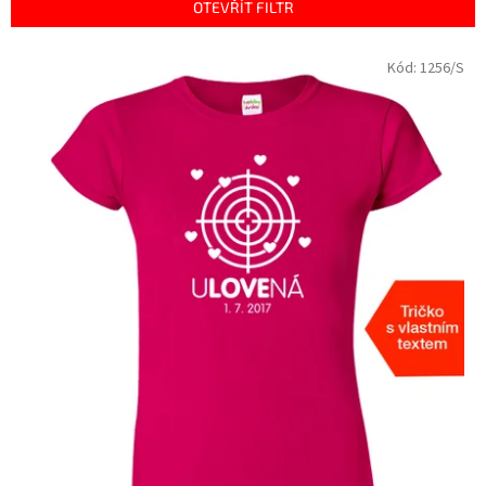
p
OTEVŘÍT FILTR
r
o
V
Kód:
1256/S
d
ý
u
p
k
i
t
s
ů
p
r
o
d
u
k
t
ů