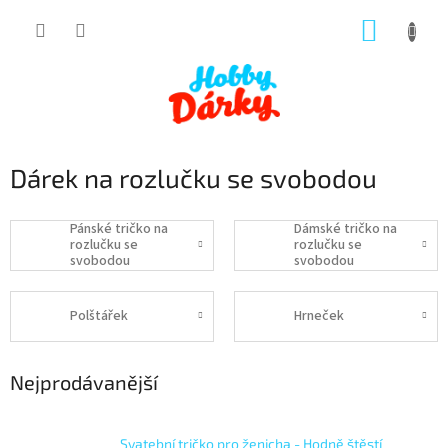
Přejít
NÁKUP
na
obsah
KOŠÍK
Dárek na rozlučku se svobodou
Pánské tričko na
Dámské tričko na
rozlučku se
rozlučku se
svobodou
svobodou
Polštářek
Hrneček
Nejprodávanější
Svatební tričko pro ženicha - Hodně štěstí