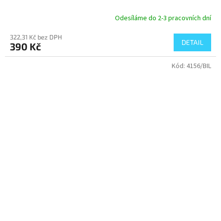
Odesíláme do 2-3 pracovních dní
Průměrné
hodnocení
322,31 Kč bez DPH
produktu
DETAIL
390 Kč
je
5,0
Kód:
4156/BIL
z
5
hvězdiček.