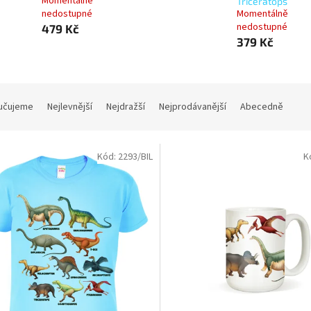
Momentálně
Triceratops
nedostupné
Momentálně
nedostupné
479 Kč
379 Kč
učujeme
Nejlevnější
Nejdražší
Nejprodávanější
Abecedně
Kód:
2293/BIL
K