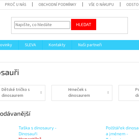
PROČ U NÁS
OBCHODNÍ PODMÍNKY
VŠE O NÁKUPU
ODSTO
HLEDAT
ovinky
SLEVA
Kontakty
Naši partneři
sauři
Dětské tričko s
Hrneček s
P
dinosaurem
dinosaurem
d
odávanější
Taška s dinosaury -
Polštářek dinos
Dinosauři
a jménem -