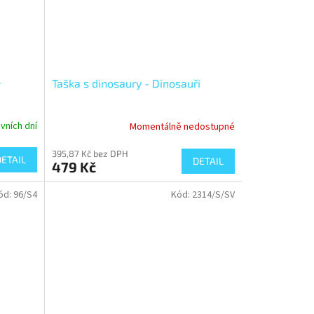
-
Taška s dinosaury - Dinosauři
vních dní
Momentálně nedostupné
395,87 Kč bez DPH
DETAIL
DETAIL
479 Kč
ód:
96/S4
Kód:
2314/S/SV