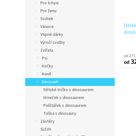
t
Pro tchyni
ů
Pro ženu
Svátek
Dětsk
Vánoce
dinos
Vtipné dárky
Výročí svatby
Zvířata
od 271
Psi
3
od
Kočky
Koně
Dinosauři
Dětské tričko s dinosaurem
Hrneček s dinosaurem
Polštářek s dinosaurem
Taška s dinosaury
Zástěry
SLEVA