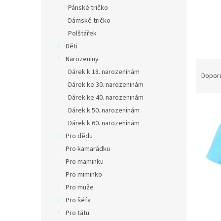
n
Pánské tričko
e
Dámské tričko
l
Polštářek
Děti
Narozeniny
Ř
Dárek k 18. narozeninám
a
Dopor
Dárek ke 30. narozeninám
z
e
Dárek ke 40. narozeninám
V
n
Dárek k 50. narozeninám
ý
í
Dárek k 60. narozeninám
p
p
Pro dědu
i
r
Pro kamarádku
s
o
p
d
Pro maminku
r
u
Pro miminko
o
k
Pro muže
d
t
Pro šéfa
u
ů
Pro tátu
k