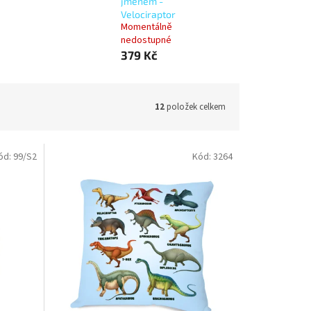
jménem -
Velociraptor
Momentálně
nedostupné
379 Kč
12
položek celkem
ód:
99/S2
Kód:
3264