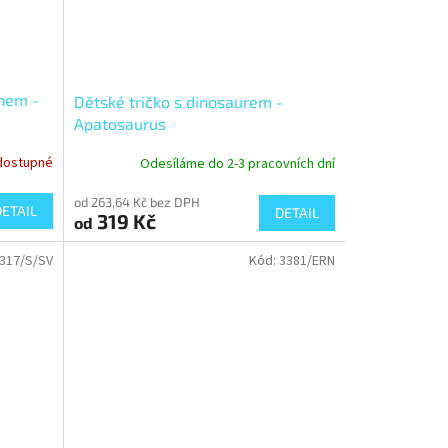
nem -
Dětské tričko s dinosaurem -
Apatosaurus
dostupné
Odesíláme do 2-3 pracovních dní
od 263,64 Kč bez DPH
DETAIL
DETAIL
319 Kč
od
317/S/SV
Kód:
3381/ERN