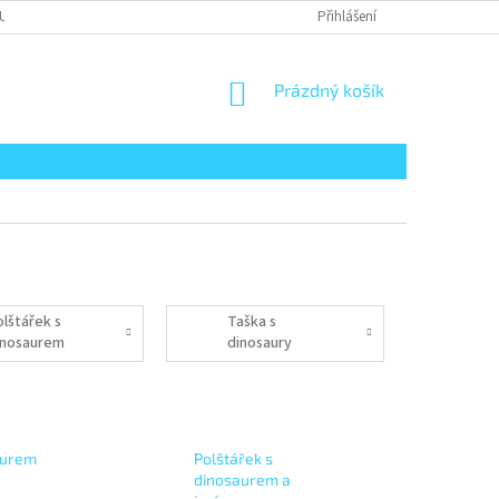
UPENÍ KUPUJÍCÍHO OD SMLOUVY
REKLAMACE ZBOŽÍ
Přihlášení
PRÁVNÍ UPOZO
NÁKUPNÍ
Prázdný košík
KOŠÍK
olštářek s
Taška s
inosaurem
dinosaury
aurem
Polštářek s
dinosaurem a