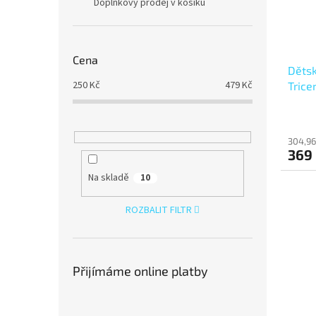
Doplňkový prodej v košíku
Cena
Dětsk
250
Kč
479
Kč
Trice
304,96
369
Na skladě
10
ROZBALIT FILTR
Přijímáme online platby