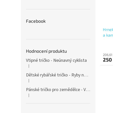
Facebook
Hrnek
a ka
Hodnocení produktu
206,61
250
Vtipné tričko - Neúnavný cyklista
|
Hodnocení produktu je 4 z 5 hvězdiček.
Dětské rybářské tričko - Ryby našich vod
|
Hodnocení produktu je 4 z 5 hvězdiček.
Pánské tričko pro zemědělce - Vášnivý farmář
|
Hodnocení produktu je 4 z 5 hvězdiček.