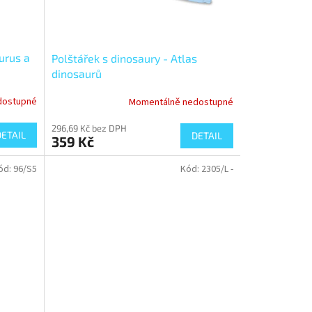
urus a
Polštářek s dinosaury - Atlas
dinosaurů
dostupné
Momentálně nedostupné
296,69 Kč bez DPH
DETAIL
DETAIL
359 Kč
ód:
96/S5
Kód:
2305/L -