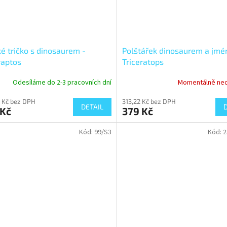
é tričko s dinosaurem -
Polštářek dinosaurem a jmé
raptos
Triceratops
Odesíláme do 2-3 pracovních dní
Momentálně ne
 Kč bez DPH
313,22 Kč bez DPH
DETAIL
 Kč
379 Kč
Kód:
99/S3
Kód:
2