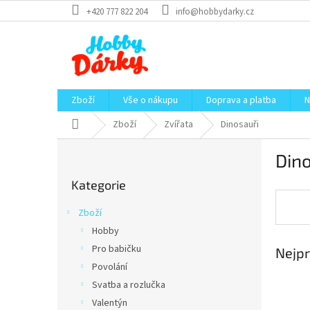
Přejít
+420 777 822 204
info@hobbydarky.cz
na
obsah
Zboží
Vše o nákupu
Doprava a platba
N
Domů
Zboží
Zvířata
Dinosauři
P
Dino
o
Přeskočit
s
Kategorie
kategorie
t
r
Zboží
a
Hobby
n
Pro babičku
Nejpr
n
í
Povolání
p
Svatba a rozlučka
a
Valentýn