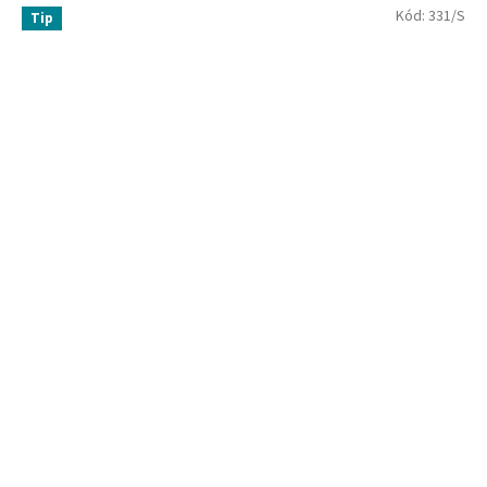
Kód:
331/S
Tip