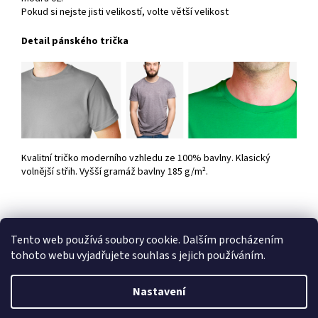
Pokud si nejste jisti velikostí, volte větší velikost
Detail pánského trička
Kvalitní tričko moderního vzhledu ze 100% bavlny. Klasický
volnější střih. Vyšší gramáž bavlny 185 g/m².
Tento web používá soubory cookie. Dalším procházením
Z
tohoto webu vyjadřujete souhlas s jejich používáním.
á
Vytvořil Shoptet
p
Nastavení
a
t