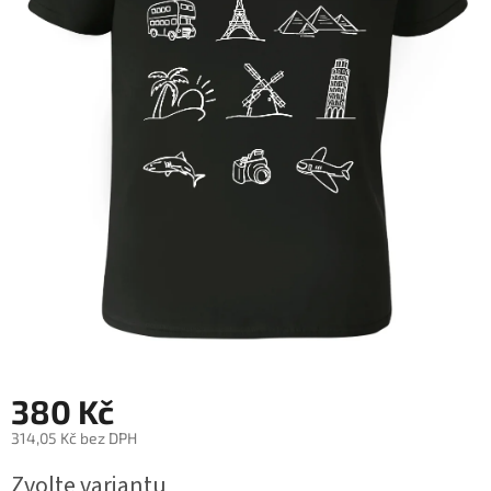
380 Kč
314,05 Kč bez DPH
Měrná
Zvolte variantu
cena: