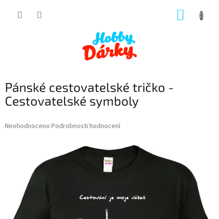
Přejít
NÁKUP
na
obsah
KOŠÍK
Pánské cestovatelské tričko -
Cestovatelské symboly
Průměrné
Neohodnoceno
Podrobnosti hodnocení
hodnocení
produktu
je
0,0
z
5
hvězdiček.