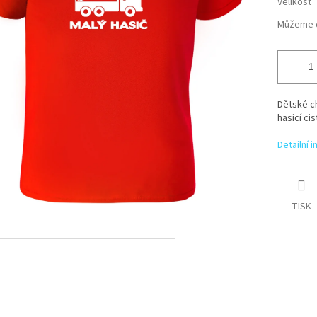
Velikost
Můžeme d
Dětské c
hasicí cis
Detailní 
TISK