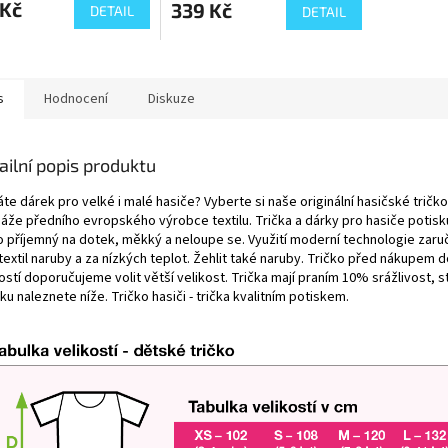
 Kč
339 Kč
DETAIL
DETAIL
s
Hodnocení
Diskuze
ailní popis produktu
te dárek pro velké i malé hasiče? Vyberte si naše originální hasičské tričk
áže předního evropského výrobce textilu. Trička a dárky pro hasiče potiskuj
o příjemný na dotek, měkký a neloupe se. Využití moderní technologie zaru
textil naruby a za nízkých teplot. Žehlit také naruby. Tričko před nákupem d
ostí doporučujeme volit větší velikost. Trička mají praním 10% srážlivost, 
ku naleznete níže. Tričko hasiči - trička kvalitním potiskem.