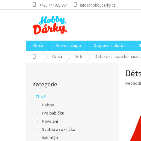
Přejít
+420 777 822 204
info@hobbydarky.cz
na
obsah
Zboží
Vše o nákupu
Doprava a platba
N
Domů
Zboží
Děti
Dětské chlapecké hasičsk
P
Děts
o
Přeskočit
s
Průměr
Neohod
Kategorie
kategorie
t
hodnoce
r
produkt
Zboží
a
je
Hobby
0,0
n
z
Pro babičku
n
5
í
Povolání
hvězdič
p
Svatba a rozlučka
a
Valentýn