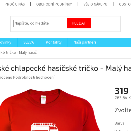
PROČ U NÁS
OBCHODNÍ PODMÍNKY
VŠE O NÁKUPU
ODSTO
HLEDAT
ovinky
SLEVA
Kontakty
Naši partneři
é tričko - Malý hasič
ké chlapecké hasičské tričko - Malý h
né
noceno
Podrobnosti hodnocení
ní
319
u
263,64 K
Měrná
Zvolt
cena:
ek.
Barva