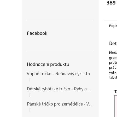
389
Popi
Facebook
Det
Hledá
gram
prot
Hodnocení produktu
prát 
velik
Vtipné tričko - Neúnavný cyklista
tabul
|
Hodnocení produktu je 4 z 5 hvězdiček.
Dětské rybářské tričko - Ryby našich vod
|
Hodnocení produktu je 4 z 5 hvězdiček.
Pánské tričko pro zemědělce - Vášnivý farmář
|
Hodnocení produktu je 4 z 5 hvězdiček.