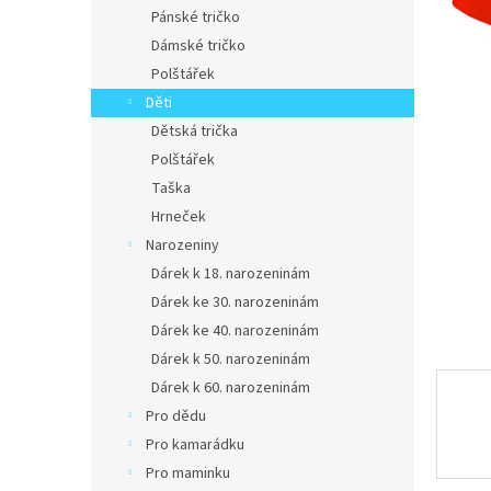
n
Pánské tričko
e
Dámské tričko
l
Polštářek
Děti
Dětská trička
Polštářek
Taška
Hrneček
Narozeniny
Dárek k 18. narozeninám
Dárek ke 30. narozeninám
Dárek ke 40. narozeninám
Dárek k 50. narozeninám
Dárek k 60. narozeninám
Pro dědu
Pro kamarádku
Pro maminku