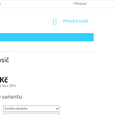
UPENÍ KUPUJÍCÍHO OD SMLOUVY
REKLAMACE ZBOŽÍ
Přihlášení
PRÁVNÍ UPOZO
NÁKUPNÍ
Prázdný košík
KOŠÍK
asič
 Kč
č bez DPH
e variantu