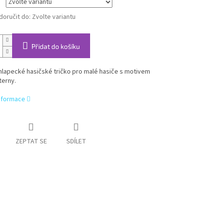
oručit do:
Zvolte variantu
Přidat do košíku
hlapecké hasičské tričko pro malé hasiče s motivem
terny.
informace
ZEPTAT SE
SDÍLET