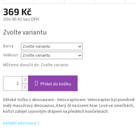
369 Kč
304,96 Kč bez DPH
Měrná
Zvolte variantu
cena:
Barva
Velikost
Můžeme doručit do:
Zvolte variantu
Přidat do košíku
Dětské tričko s dinosaurem - Velociraptorem. Velociraptor byl poměrně
malý masožravý dinosaurus, který žil na území Asie. Lovil ve smečkách,
kořist zabíjel srpovitým drápem na předních končetinách.
Detailní informace