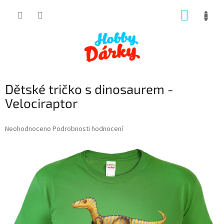
Přejít
NÁKUP
na
obsah
KOŠÍK
Dětské tričko s dinosaurem -
Velociraptor
Průměrné
Neohodnoceno
Podrobnosti hodnocení
hodnocení
produktu
je
0,0
z
5
hvězdiček.