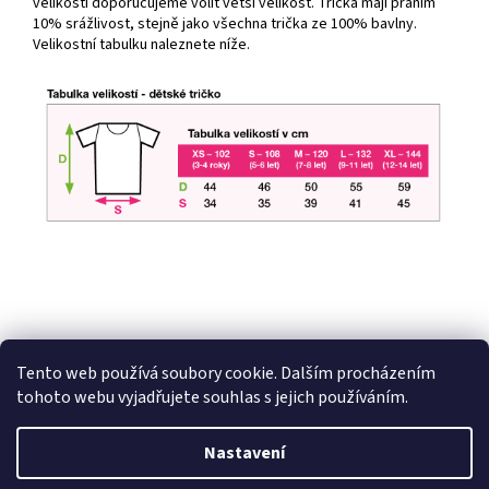
velikostí doporučujeme volit větší velikost. Trička mají praním
10% srážlivost, stejně jako všechna trička ze 100% bavlny.
Velikostní tabulku naleznete níže.
Tento web používá soubory cookie. Dalším procházením
Z
tohoto webu vyjadřujete souhlas s jejich používáním.
á
Vytvořil Shoptet
p
Nastavení
a