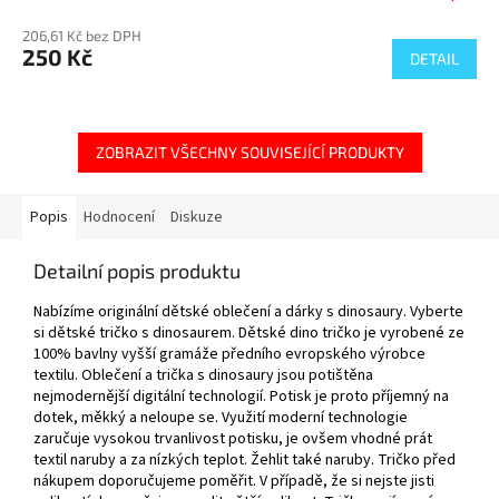
206,61 Kč bez DPH
250 Kč
DETAIL
ZOBRAZIT VŠECHNY SOUVISEJÍCÍ PRODUKTY
Popis
Hodnocení
Diskuze
Detailní popis produktu
Nabízíme originální dětské oblečení a dárky s dinosaury. Vyberte
si dětské tričko s dinosaurem. Dětské dino tričko je vyrobené ze
100% bavlny vyšší gramáže předního evropského výrobce
textilu. Oblečení a trička s dinosaury jsou potištěna
nejmodernější digitální technologií. Potisk je proto příjemný na
dotek, měkký a neloupe se. Využití moderní technologie
zaručuje vysokou trvanlivost potisku, je ovšem vhodné prát
textil naruby a za nízkých teplot. Žehlit také naruby. Tričko před
nákupem doporučujeme poměřit. V případě, že si nejste jisti