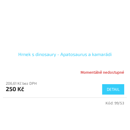
Hrnek s dinosaury - Apatosaurus a kamarádi
Momentálně nedostupné
206,61 Kč bez DPH
250 Kč
DETAIL
Kód:
99/S3