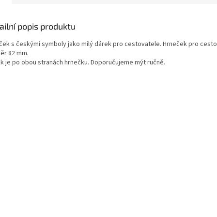
ailní popis produktu
ček s českými symboly jako milý dárek pro cestovatele. Hrneček pro cest
ěr 82 mm.
sk je po obou stranách hrnečku. Doporučujeme mýt ručně.