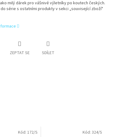
ako milý dárek pro vášnivé výletníky po koutech českých.
do série s ostatními produkty v sekci „související zboží"
informace
ZEPTAT SE
SDÍLET
Kód:
172/S
Kód:
324/S