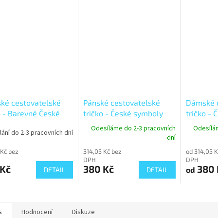
ké cestovatelské
Pánské cestovatelské
Dámské c
o - Barevné České
tričko - České symboly
tričko -
oly
Odesíláme do 2-3 pracovních
Odesílá
ání do 2-3 pracovních dní
dní
 Kč bez
314,05 Kč bez
od 314,05 K
DPH
DPH
 Kč
380 Kč
380 
od
DETAIL
DETAIL
s
Hodnocení
Diskuze