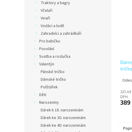
Traktory a bagry
Včelaři
Vinaři
Vodáci a lodě
Zahradníci a zahrádkáři
Pro babičku
Povolání
Svatba a rozlučka
Dáms
Valentýn
tričk
Pánské tričko
symb
Dámské tričko
Odesl
Polštářek
321,49
Děti
DPH
389
Narozeniny
Dárek k 18. narozeninám
Dárek ke 30. narozeninám
Dárek ke 40. narozeninám
Popi