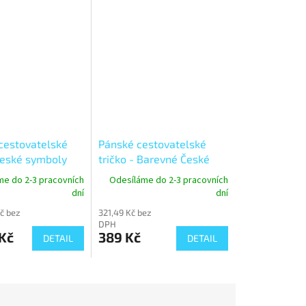
estovatelské
Pánské cestovatelské
 České symboly
tričko - Barevné České
symboly
me do 2-3 pracovních
Odesíláme do 2-3 pracovních
dní
dní
č bez
321,49 Kč bez
DPH
Kč
389 Kč
DETAIL
DETAIL