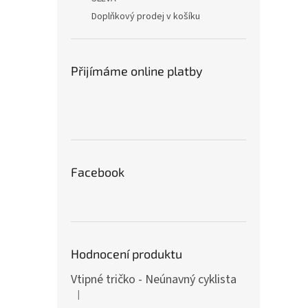
Doplňkový prodej v košíku
Přijímáme online platby
Facebook
Hodnocení produktu
Vtipné tričko - Neúnavný cyklista
|
Hodnocení produktu je 4 z 5 hvězdiček.