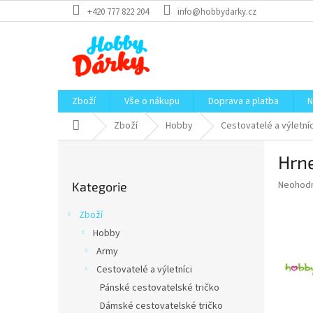
Přejít
+420 777 822 204
info@hobbydarky.cz
na
obsah
Zboží
Vše o nákupu
Doprava a platba
N
Domů
Zboží
Hobby
Cestovatelé a výletníc
P
Hrn
o
Přeskočit
s
Průměr
Neohod
Kategorie
kategorie
t
hodnoce
r
produkt
Zboží
a
je
Hobby
0,0
n
z
Army
n
5
í
Cestovatelé a výletníci
hvězdič
p
Pánské cestovatelské tričko
a
Dámské cestovatelské tričko