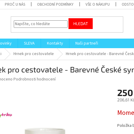
PROČ U NÁS
OBCHODNÍ PODMÍNKY
VŠE O NÁKUPU
ODSTO
HLEDAT
ovinky
SLEVA
Kontakty
Naši partneři
i
Hrnek pro cestovatele
Hrnek pro cestovatele - Barevné Čes
ek pro cestovatele - Barevné České s
né
noceno
Podrobnosti hodnocení
ní
250
u
206,61 K
Měrná
Momen
cena:
ek.
Položka 