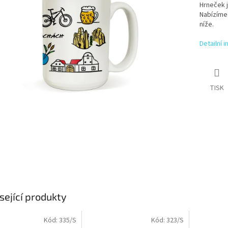
Hrneček j
Nabízíme 
níže.
Detailní 
TISK
sející produkty
Kód:
335/S
Kód:
323/S