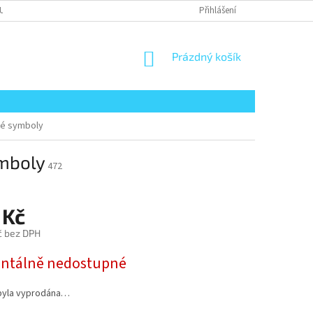
UPENÍ KUPUJÍCÍHO OD SMLOUVY
REKLAMACE ZBOŽÍ
Přihlášení
PRÁVNÍ UPOZO
NÁKUPNÍ
Prázdný košík
KOŠÍK
ké symboly
ymboly
472
 Kč
č bez DPH
tálně nedostupné
byla vyprodána…