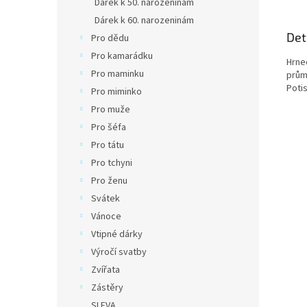
Dárek k 50. narozeninám
Dárek k 60. narozeninám
Det
Pro dědu
Pro kamarádku
Hrne
Pro maminku
prům
Poti
Pro miminko
Pro muže
Pro šéfa
Pro tátu
Pro tchyni
Pro ženu
Svátek
Vánoce
Vtipné dárky
Výročí svatby
Zvířata
Zástěry
SLEVA