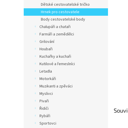
n
Dětské cestovatelské tričko
e
Hrnek pro cestovatele
l
Body cestovatelské body
Chalupáři a chataři
Farmáři a zemědělci
Grilování
Houbaři
Kuchařky a kuchaři
Kutilové a řemeslníci
Letadla
Motorkáři
Muzikanti a zpěváci
Myslivci
Pivaři
Řidiči
Souvi
Rybáři
Sportovci