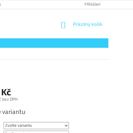
UPENÍ KUPUJÍCÍHO OD SMLOUVY
REKLAMACE ZBOŽÍ
Přihlášení
PRÁVNÍ UPOZO
NÁKUPNÍ
Prázdný košík
KOŠÍK
 Kč
č bez DPH
e variantu