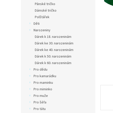
n
Pánské tričko
e
Dámské tričko
l
Polštářek
Děti
Narozeniny
Dárek k 18. narozeninám
Dárek ke 30. narozeninám
Dárek ke 40. narozeninám
Dárek k 50. narozeninám
Dárek k 60. narozeninám
Pro dědu
Pro kamarádku
Pro maminku
Pro miminko
Pro muže
Pro šéfa
Pro tátu