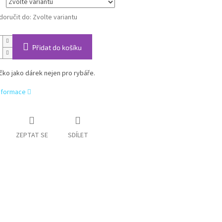
oručit do:
Zvolte variantu
Přidat do košíku
ičko jako dárek nejen pro rybáře.
informace
ZEPTAT SE
SDÍLET