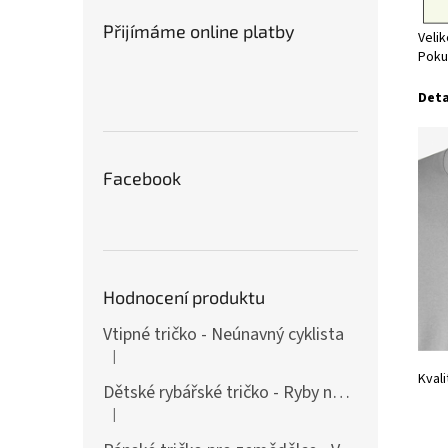
Přijímáme online platby
Velik
Pokud
Deta
Facebook
Hodnocení produktu
Vtipné tričko - Neúnavný cyklista
|
Hodnocení produktu je 4 z 5 hvězdiček.
Kvali
Dětské rybářské tričko - Ryby našich vod
|
Hodnocení produktu je 4 z 5 hvězdiček.