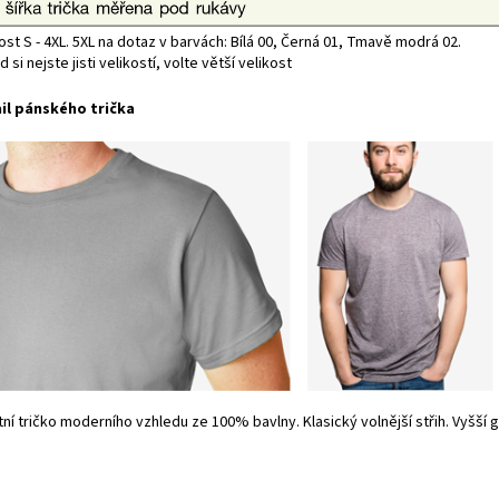
ost S - 4XL. 5XL na dotaz v barvách: Bílá 00, Černá 01, Tmavě modrá 02.
 si nejste jisti velikostí, volte větší velikost
il pánského trička
tní tričko moderního vzhledu ze 100% bavlny. Klasický volnější střih. Vyšší