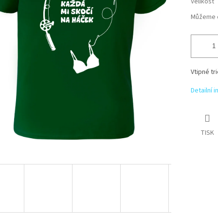
Velikost
Můžeme d
Vtipné tr
Detailní 
TISK