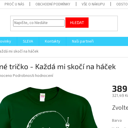
PROČ U NÁS
OBCHODNÍ PODMÍNKY
VŠE O NÁKUPU
ODSTO
HLEDAT
ovinky
SLEVA
Kontakty
Naši partneři
Každá mi skočí na háček
né tričko - Každá mi skočí na háček
né
noceno
Podrobnosti hodnocení
ní
389
u
321,49 K
Měrná
Zvolt
cena:
ek.
Barva