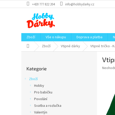
Přejít
+420 777 822 204
info@hobbydarky.cz
na
obsah
Zboží
Vše o nákupu
Doprava a platba
N
Domů
Zboží
Vtipné dárky
Vtipné tričko - 
P
Vtip
o
Přeskočit
s
Průměr
Neohod
Kategorie
kategorie
t
hodnoce
r
produkt
Zboží
a
je
Hobby
0,0
n
z
Pro babičku
n
5
í
Povolání
hvězdič
p
Svatba a rozlučka
a
Valentýn