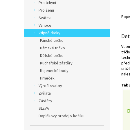
Pro tchyni
Pro ženu
Popi
Svátek
Vánoce
Vtipné dárky
Det
Pánské tričko
Vtip
Dámské tričko
tričk
Dětské tričko
techn
Kuchařské zástěry
před
srážl
Kojenecké body
nale
Hrneček
Tabu
Výročí svatby
Zvířata
Zástěry
SLEVA
Doplňkový prodej v košíku