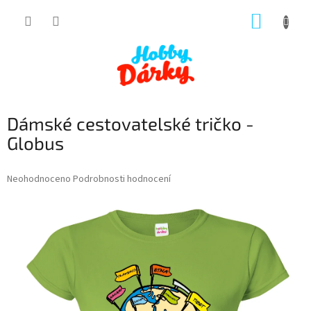
Přejít
NÁKUP
na
obsah
KOŠÍK
Dámské cestovatelské tričko -
Globus
Průměrné
Neohodnoceno
Podrobnosti hodnocení
hodnocení
produktu
je
0,0
z
5
hvězdiček.