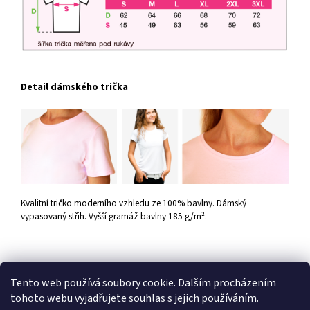
Detail dámského trička
Kvalitní tričko moderního vzhledu ze 100% bavlny. Dámský
vypasovaný střih. Vyšší gramáž bavlny 185 g/m².
Tento web používá soubory cookie. Dalším procházením
Z
tohoto webu vyjadřujete souhlas s jejich používáním.