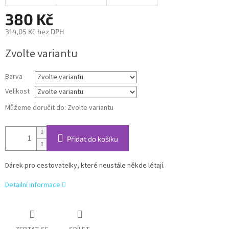
380 Kč
314,05 Kč bez DPH
Měrná
Zvolte variantu
cena:
Barva
Velikost
Můžeme doručit do:
Zvolte variantu
Přidat do košíku
Dárek pro cestovatelky, které neustále někde létají.
Detailní informace