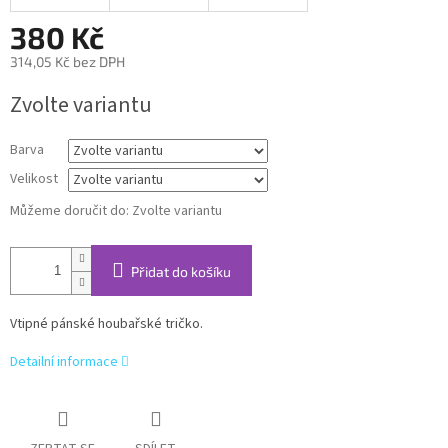
380 Kč
314,05 Kč bez DPH
Měrná
Zvolte variantu
cena:
Barva
Velikost
Můžeme doručit do:
Zvolte variantu
Přidat do košíku
Vtipné pánské houbařské tričko.
Detailní informace