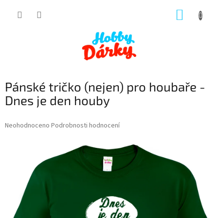
Přejít
NÁKUP
na
obsah
KOŠÍK
Pánské tričko (nejen) pro houbaře -
Dnes je den houby
Průměrné
Neohodnoceno
Podrobnosti hodnocení
hodnocení
produktu
je
0,0
z
5
hvězdiček.