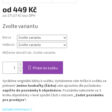
od
449 Kč
od
371,07 Kč
bez DPH
Měrná
Zvolte variantu
cena:
Barva
Velikost
Můžeme doručit do:
Zvolte variantu
Přidat do košíku
Vyrábíme originální dárky k svátku. Vytiskneme vám tričko k svátku se
jménem!
Jméno houbařky (Šárka)
vám upravíme dle požadavku -
napište do poznámky k objednávce.
Poznámku naleznete ve 3.
kroku objednávky v levé spodní části s názvem
„Zadat poznámku
pro prodejce“.
Detailní informace