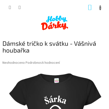
Přejít
NÁKUP
na
obsah
KOŠÍK
Dámské tričko k svátku - Vášnivá
houbařka
Průměrné
Neohodnoceno
Podrobnosti hodnocení
hodnocení
produktu
je
0,0
z
5
hvězdiček.