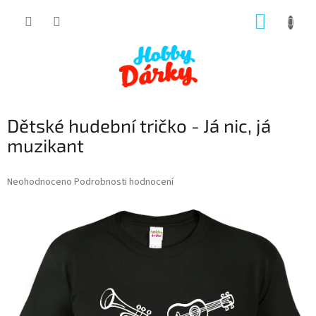
Přejít
NÁKUP
na
obsah
KOŠÍK
Dětské hudební tričko - Já nic, já
muzikant
Průměrné
Neohodnoceno
Podrobnosti hodnocení
hodnocení
produktu
je
0,0
z
5
hvězdiček.