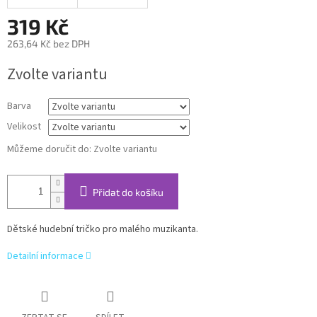
319 Kč
263,64 Kč bez DPH
Měrná
Zvolte variantu
cena:
Barva
Velikost
Můžeme doručit do:
Zvolte variantu
Přidat do košíku
Dětské hudební tričko pro malého muzikanta.
Detailní informace