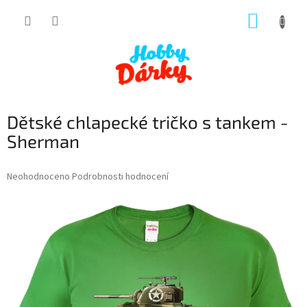
Přejít
NÁKUP
na
obsah
KOŠÍK
Dětské chlapecké tričko s tankem -
Sherman
Průměrné
Neohodnoceno
Podrobnosti hodnocení
hodnocení
produktu
je
0,0
z
5
hvězdiček.