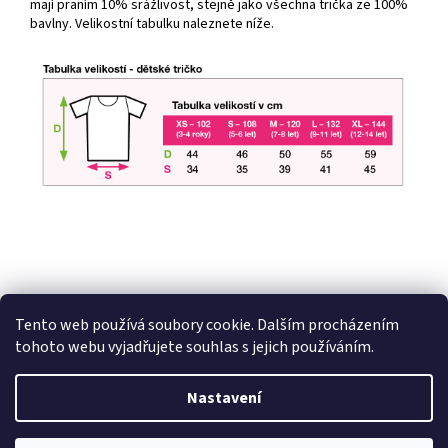
mají praním 10% srážlivost, stejně jako všechna trička ze 100%
bavlny. Velikostní tabulku naleznete níže.
Tento web používá soubory cookie. Dalším procházením
Z
tohoto webu vyjadřujete souhlas s jejich používáním.
á
Vytvořil Shoptet
p
Nastavení
a
t
Copyright 2026
HobbyDárky
. Všechna práva vyhrazena.
Upravit