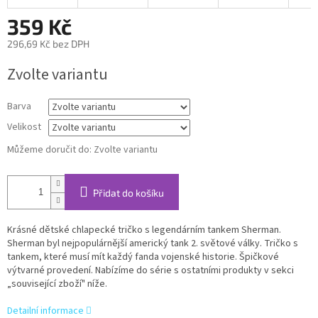
359 Kč
296,69 Kč bez DPH
Měrná
Zvolte variantu
cena:
Barva
Velikost
Můžeme doručit do:
Zvolte variantu
Přidat do košíku
Krásné dětské chlapecké tričko s legendárním tankem Sherman.
Sherman byl nejpopulárnější americký tank 2. světové války. Tričko s
tankem, které musí mít každý fanda vojenské historie. Špičkové
výtvarné provedení. Nabízíme do série s ostatními produkty v sekci
„související zboží" níže.
Detailní informace