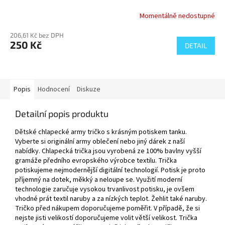
Momentálně nedostupné
206,61 Kč bez DPH
250 Kč
DETAIL
Popis
Hodnocení
Diskuze
Detailní popis produktu
Dětské chlapecké army tričko s krásným potiskem tanku.
Vyberte si originální army oblečení nebo jiný dárek z naší
nabídky. Chlapecká trička jsou vyrobená ze 100% bavlny vyšší
gramáže předního evropského výrobce textilu. Trička
potiskujeme nejmodernější digitální technologií. Potisk je proto
příjemný na dotek, měkký a neloupe se. Využití moderní
technologie zaručuje vysokou trvanlivost potisku, je ovšem
vhodné prát textil naruby a za nízkých teplot. Žehlit také naruby.
Tričko před nákupem doporučujeme poměřit. V případě, že si
nejste jisti velikostí doporučujeme volit větší velikost. Trička