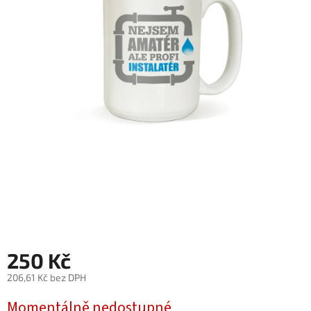
250 Kč
206,61 Kč bez DPH
Měrná
Momentálně nedostupné
cena: