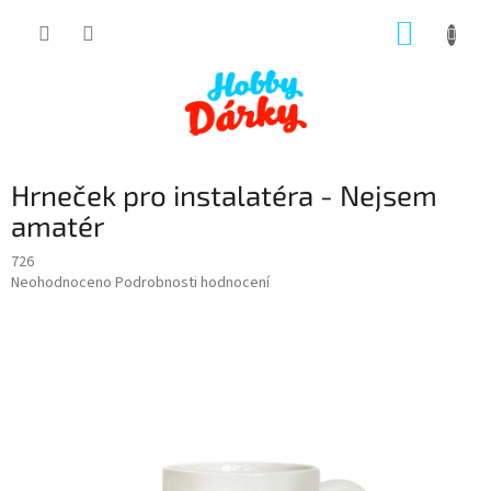
Přejít
NÁKUP
na
obsah
KOŠÍK
Hrneček pro instalatéra - Nejsem
amatér
726
Průměrné
Neohodnoceno
Podrobnosti hodnocení
hodnocení
produktu
je
0,0
z
5
hvězdiček.