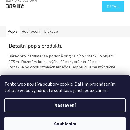
321,49 Kč bez DPH
389 Kč
DETAIL
Popis
Hodnocení
Diskuze
Detailní popis produktu
Dárek pro instalatéra v podobě originálního hrnečku o objemu
375 ml. Rozměry hrnku: výška 98 mm, průměr 82 mm.
Potisk je po obou stranách hrnečku. Doporučujeme mýt ručně.
Tento web používá soubory cookie. Dalším procházením
Z
tohoto webu vyjadřujete souhlas s jejich používáním.
á
Vytvořil Shoptet
p
Nastavení
a
t
Copyright 2026
HobbyDárky
. Všechna práva vyhrazena.
Upravit
í
Souhlasím
nastavení cookies