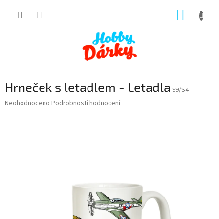
Přejít
NÁKUP
na
obsah
KOŠÍK
Hrneček s letadlem - Letadla
99/S4
Průměrné
Neohodnoceno
Podrobnosti hodnocení
hodnocení
produktu
je
0,0
z
5
hvězdiček.