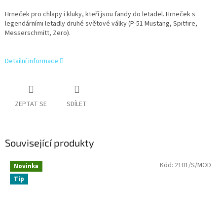
Hrneček pro chlapy i kluky, kteří jsou fandy do letadel. Hrneček s
legendárními letadly druhé světové války (P-51 Mustang, Spitfire,
Messerschmitt, Zero).
Detailní informace
ZEPTAT SE
SDÍLET
Související produkty
Kód:
2101/S/MOD
Novinka
Tip