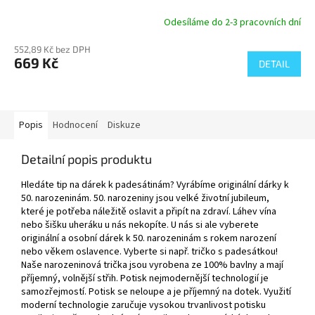
Odesíláme do 2-3 pracovních dní
552,89 Kč bez DPH
669 Kč
DETAIL
Popis
Hodnocení
Diskuze
Detailní popis produktu
Hledáte tip na dárek k padesátinám? Vyrábíme originální dárky k
50. narozeninám. 50. narozeniny jsou velké životní jubileum,
které je potřeba náležitě oslavit a připít na zdraví. Láhev vína
nebo šišku uheráku u nás nekopíte. U nás si ale vyberete
originální a osobní dárek k 50. narozeninám s rokem narození
nebo věkem oslavence. Vyberte si např. tričko s padesátkou!
Naše narozeninová trička jsou vyrobena ze 100% bavlny a mají
příjemný, volnější střih. Potisk nejmodernější technologií je
samozřejmostí. Potisk se neloupe a je příjemný na dotek. Využití
moderní technologie zaručuje vysokou trvanlivost potisku