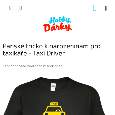
Přejít
NÁKUP
na
obsah
KOŠÍK
Pánské tričko k narozeninám pro
taxikáře - Taxi Driver
Průměrné
Neohodnoceno
Podrobnosti hodnocení
hodnocení
produktu
je
0,0
z
5
hvězdiček.