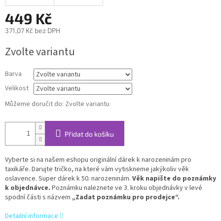
449 Kč
371,07 Kč bez DPH
Měrná
Zvolte variantu
cena:
Barva
Velikost
Můžeme doručit do:
Zvolte variantu
Přidat do košíku
Vyberte si na našem eshopu originální dárek k narozeninám pro
taxikáře. Darujte tričko, na které vám vytiskneme jakýkoliv věk
oslavence. Super dárek k 50. narozeninám.
Věk napište do poznámky
k objednávce.
Poznámku naleznete ve 3. kroku objednávky v levé
spodní části s názvem
„Zadat poznámku pro prodejce“.
Detailní informace