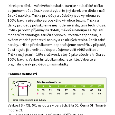
Dárek pro dědu - vášnivého houbaře. Darujte houbařské tričko
se jménem dědečka. Nebo si vyberte jiný dárek pro dědu z naší
široké nabídky. Trička pro dědy a dědečky jsou vyrobena ze
100% bavlny předního evropského výrobce textilu. Trička a
dárky pro dědy potiskujeme nejmodernější digitální technologií.
Potisk je proto příjemný na dotek, měkký a neloupe se. Využití
moderní technologie zaručuje vysokou trvanlivost potisku, je
ovšem vhodné prát textil naruby a za nízkých teplot. Žehlit také
naruby. Tričko před nákupem doporučujeme poměřit. V případě,
že si nejste jisti velikostí doporučujeme volit větší velikost.
Trička mají praním 10% srážlivost, stejně jako všechna trička ze
100% bavlny. Velikostní tabulku naleznete níže. Vyberte si
originální dárek pro dědu z naší nabídky.
Tabulka velikostí
Velikost S - 4XL. 5XL na dotaz v barvách: Bílá 00, Černá 01, Tmavě
modrá 02.