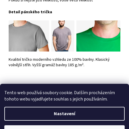
Pokud si nejste jisti velikostí, volte větší velikost
Detail pánského trička
Kvalitní tričko moderního vzhledu ze 100% bavlny. Klasický
volnější střih. Vyšší gramáž bavlny 185 g/m².
Tento web používá soubory cookie. Dalším procházením
Z
tohoto webu vyjadřujete souhlas s jejich používáním.
á
Vytvořil Shoptet
p
Nastavení
a
t
Copyright 2026
HobbyDárky
. Všechna práva vyhrazena.
Upravit