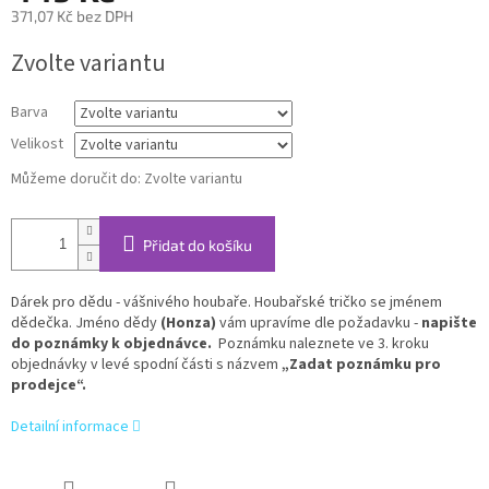
371,07 Kč bez DPH
Měrná
Zvolte variantu
cena:
Barva
Velikost
Můžeme doručit do:
Zvolte variantu
Přidat do košíku
Dárek pro dědu - vášnivého houbaře. Houbařské tričko se jménem
dědečka. Jméno dědy
(Honza)
vám upravíme dle požadavku -
napište
do poznámky k objednávce.
Poznámku naleznete ve 3. kroku
objednávky v levé spodní části s názvem
„Zadat poznámku pro
prodejce“.
Detailní informace