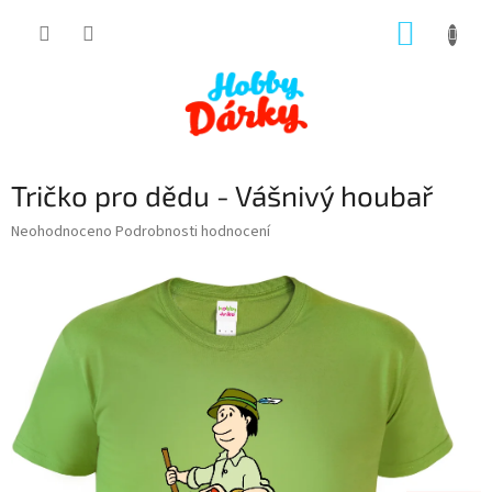
Přejít
NÁKUP
na
obsah
KOŠÍK
Tričko pro dědu - Vášnivý houbař
Průměrné
Neohodnoceno
Podrobnosti hodnocení
hodnocení
produktu
je
0,0
z
5
hvězdiček.