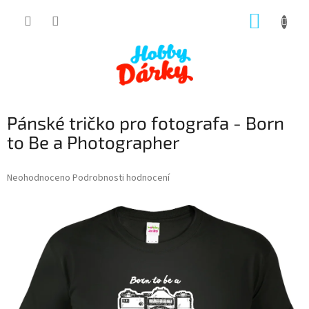
Přejít
NÁKUP
na
obsah
KOŠÍK
Pánské tričko pro fotografa - Born
to Be a Photographer
Průměrné
Neohodnoceno
Podrobnosti hodnocení
hodnocení
produktu
je
0,0
z
5
hvězdiček.