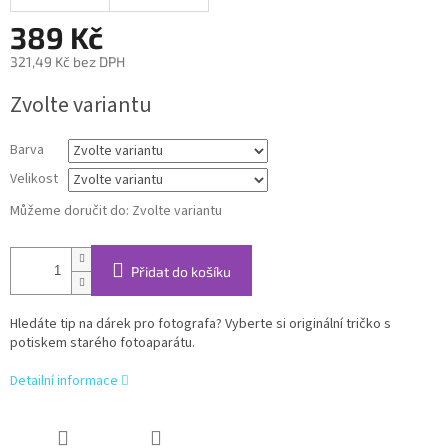
389 Kč
321,49 Kč bez DPH
Měrná
Zvolte variantu
cena:
Barva
Velikost
Můžeme doručit do:
Zvolte variantu
Přidat do košíku
Hledáte tip na dárek pro fotografa? Vyberte si originální tričko s
potiskem starého fotoaparátu.
Detailní informace