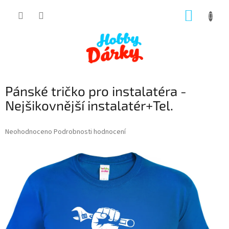
Přejít
NÁKUP
na
obsah
KOŠÍK
Pánské tričko pro instalatéra -
Nejšikovnější instalatér+Tel.
Průměrné
Neohodnoceno
Podrobnosti hodnocení
hodnocení
produktu
je
0,0
z
5
hvězdiček.