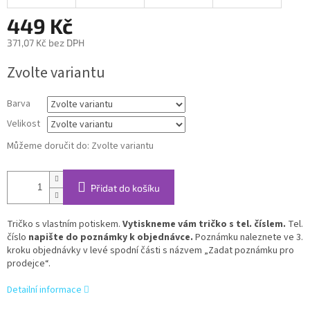
449 Kč
371,07 Kč bez DPH
Měrná
Zvolte variantu
cena:
Barva
Velikost
Můžeme doručit do:
Zvolte variantu
Přidat do košíku
Tričko s vlastním potiskem.
Vytiskneme vám tričko s tel. číslem.
Tel.
číslo
napište do poznámky k objednávce.
Poznámku naleznete ve 3.
kroku objednávky v levé spodní části s názvem „Zadat poznámku pro
prodejce“.
Detailní informace