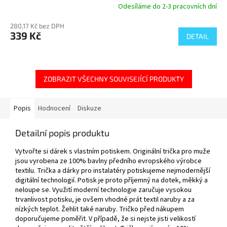
Odesíláme do 2-3 pracovních dní
280,17 Kč bez DPH
339 Kč
DETAIL
ZOBRAZIT VŠECHNY SOUVISEJÍCÍ PRODUKTY
Popis
Hodnocení
Diskuze
Detailní popis produktu
Vytvořte si dárek s vlastním potiskem. Originální trička pro muže
jsou vyrobena ze 100% bavlny předního evropského výrobce
textilu. Trička a dárky pro instalatéry potiskujeme nejmodernější
digitální technologií. Potisk je proto příjemný na dotek, měkký a
neloupe se. Využití moderní technologie zaručuje vysokou
trvanlivost potisku, je ovšem vhodné prát textil naruby a za
nízkých teplot. Žehlit také naruby. Tričko před nákupem
doporučujeme poměřit. V případě, že si nejste jisti velikostí