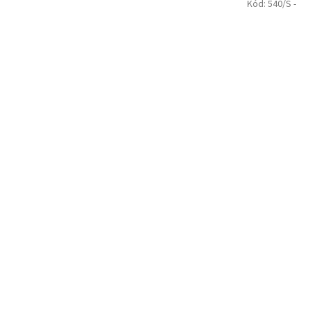
Kód:
540/S -