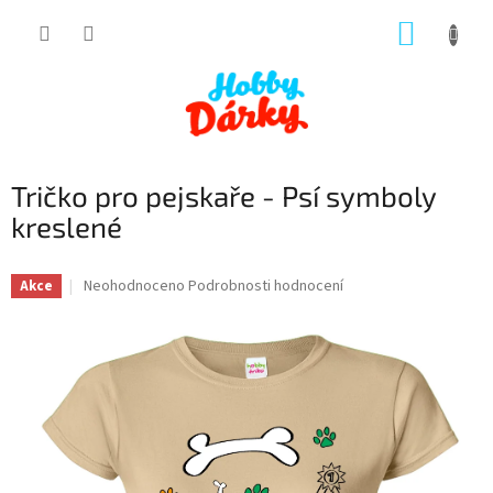
Přejít
NÁKUP
na
obsah
KOŠÍK
Tričko pro pejskaře - Psí symboly
kreslené
Průměrné
Neohodnoceno
Podrobnosti hodnocení
Akce
hodnocení
produktu
je
0,0
z
5
hvězdiček.