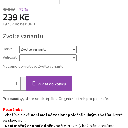
380 Kč
–37 %
239 Kč
197,52 Kč bez DPH
Měrná
Zvolte variantu
cena:
Barva
Velikost
Můžeme doručit do:
Zvolte variantu
Přidat do košíku
Pro paničky, které se chtějí líbit. Originální dárek pro pejskaře.
Poznámka:
- Zboží ve slevě
není možné zaslat společně s jiným zbožím,
které
ve slevě není.
-
Není možný osobní odběr
zboží v Praze. (
Zboží vám doručíme