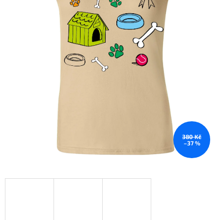
380 Kč
–37 %