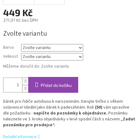
449 Kč
371,07 Kč bez DPH
Měrná
Zvolte variantu
cena:
Barva
Velikost
Můžeme doručit do:
Zvolte variantu
Přidat do košíku
Dárek pro řidiče autobusu k narozeninám. Darujte tričko s věkem
oslavence! Ideální jako dárek k padesátinám. Rok
(50)
vám upravíme
dle požadavku -
napište do poznámky k objednávce.
Poznámku
naleznete ve 3. kroku objednávky v levé spodní části s názvem
„Zadat
poznámku pro prodejce“.
Detailní informace