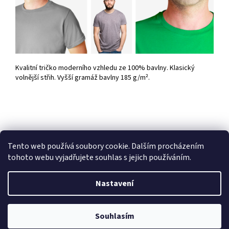
Kvalitní tričko moderního vzhledu ze 100% bavlny. Klasický
volnější střih. Vyšší gramáž bavlny 185 g/m².
Tento web používá soubory cookie. Dalším procházením
Z
tohoto webu vyjadřujete souhlas s jejich používáním.
á
Vytvořil Shoptet
p
Nastavení
a
t
Copyright 2026
HobbyDárky
. Všechna práva vyhrazena.
Upravit
í
Souhlasím
nastavení cookies