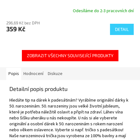
Odesíláme do 2-3 pracovních dní
296,69 Kč bez DPH
359 Kč
DETAIL
ZOBRAZIT VŠECHNY SOUVISEJÍCÍ PRODUKTY
Popis
Hodnocení
Diskuze
Detailní popis produktu
Hledáte tip na dárek k padesátinám? Vyrábíme originální dárky k
50. narozeninám. 50. narozeniny jsou velké životní jubileum,
které je potřeba náležitě oslavit a připít na zdraví. Láhev vína
nebo šišku uheráku u nás nekoupíte. U nás si ale vyberete
originální a osobní dárek k 50. narozeninám s rokem narození
nebo věkem oslavence. Vyberte si např. tričko s padesátkou!
Naše narozeninová trička jsou vyrobena ze 100% bavlny a mají