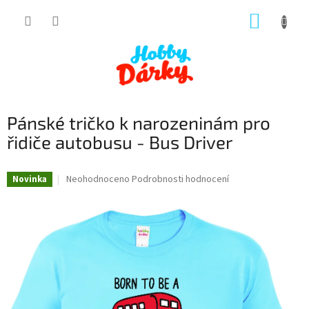
Přejít
NÁKUP
na
obsah
KOŠÍK
Pánské tričko k narozeninám pro
řidiče autobusu - Bus Driver
Průměrné
Neohodnoceno
Podrobnosti hodnocení
Novinka
hodnocení
produktu
je
0,0
z
5
hvězdiček.