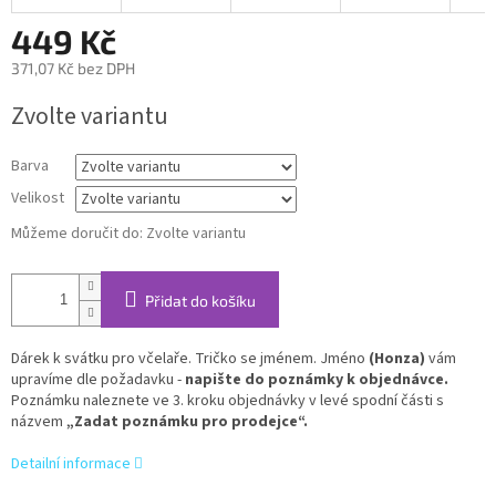
449 Kč
371,07 Kč bez DPH
Měrná
Zvolte variantu
cena:
Barva
Velikost
Můžeme doručit do:
Zvolte variantu
Přidat do košíku
Dárek k svátku pro včelaře. Tričko se jménem. Jméno
(Honza)
vám
upravíme dle požadavku -
napište do poznámky k objednávce.
Poznámku naleznete ve 3. kroku objednávky v levé spodní části s
názvem
„Zadat poznámku pro prodejce“.
Detailní informace