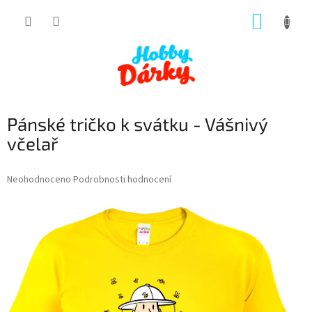
Přejít
NÁKUP
na
obsah
KOŠÍK
Pánské tričko k svátku - Vášnivý
včelař
Průměrné
Neohodnoceno
Podrobnosti hodnocení
hodnocení
produktu
je
0,0
z
5
hvězdiček.