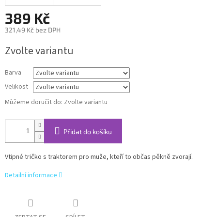
389 Kč
321,49 Kč bez DPH
Měrná
Zvolte variantu
cena:
Barva
Velikost
Můžeme doručit do:
Zvolte variantu
Přidat do košíku
Vtipné tričko s traktorem pro muže, kteří to občas pěkně zvorají.
Detailní informace