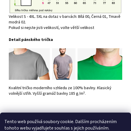
Velikost S - 4XL. 5XL na dotaz v barvách: Bílá 00, Černá 01, Tmavě
modrá 02.
Pokud si nejste jisti velikostí, volte větší velikost
Detail pánského trička
Kvalitní tričko moderního vzhledu ze 100% bavlny. Klasický
volnější střih. Vyšší gramáž bavlny 185 g/m².
Tento web používá soubory cookie. Dalším procházením
Z
tohoto webu vyjadřujete souhlas s jejich používáním.