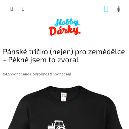
Přejít
NÁKUP
na
obsah
KOŠÍK
Pánské tričko (nejen) pro zemědělce
- Pěkně jsem to zvoral
Průměrné
Neohodnoceno
Podrobnosti hodnocení
hodnocení
produktu
je
0,0
z
5
hvězdiček.