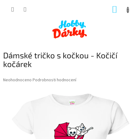
Přejít
NÁKUP
na
obsah
KOŠÍK
Dámské tričko s kočkou - Kočičí
kočárek
Průměrné
Neohodnoceno
Podrobnosti hodnocení
hodnocení
produktu
je
0,0
z
5
hvězdiček.