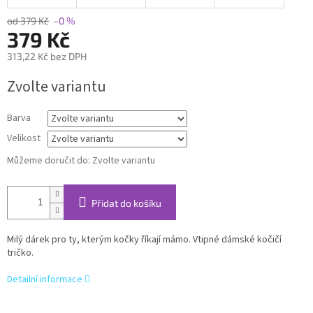
od 379 Kč
–0 %
379 Kč
313,22 Kč bez DPH
Měrná
Zvolte variantu
cena:
Barva
Velikost
Můžeme doručit do:
Zvolte variantu
Přidat do košíku
Milý dárek pro ty, kterým kočky říkají mámo. Vtipné dámské kočičí
tričko.
Detailní informace