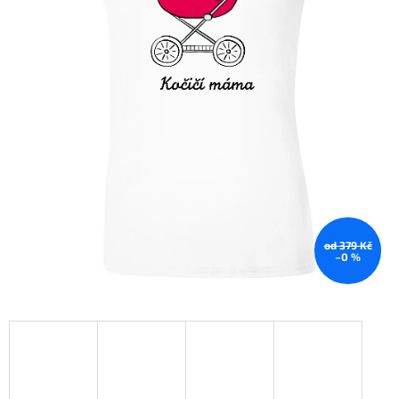
od 379 Kč
–0 %