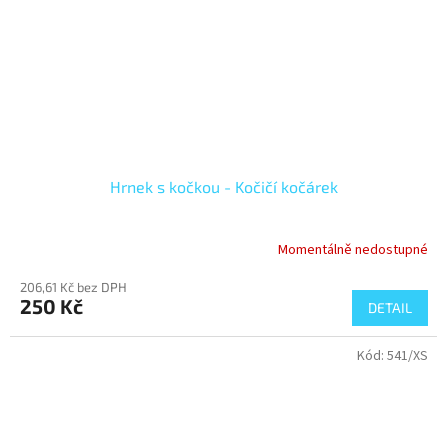
Hrnek s kočkou - Kočičí kočárek
Momentálně nedostupné
206,61 Kč bez DPH
250 Kč
DETAIL
Kód:
541/XS