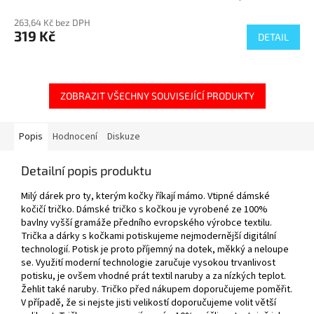
263,64 Kč bez DPH
319 Kč
DETAIL
ZOBRAZIT VŠECHNY SOUVISEJÍCÍ PRODUKTY
Popis
Hodnocení
Diskuze
Detailní popis produktu
Milý dárek pro ty, kterým kočky říkají mámo. Vtipné dámské
kočičí tričko. Dámské tričko s kočkou je vyrobené ze 100%
bavlny vyšší gramáže předního evropského výrobce textilu.
Trička a dárky s kočkami potiskujeme nejmodernější digitální
technologií. Potisk je proto příjemný na dotek, měkký a neloupe
se. Využití moderní technologie zaručuje vysokou trvanlivost
potisku, je ovšem vhodné prát textil naruby a za nízkých teplot.
Žehlit také naruby. Tričko před nákupem doporučujeme poměřit.
V případě, že si nejste jisti velikostí doporučujeme volit větší