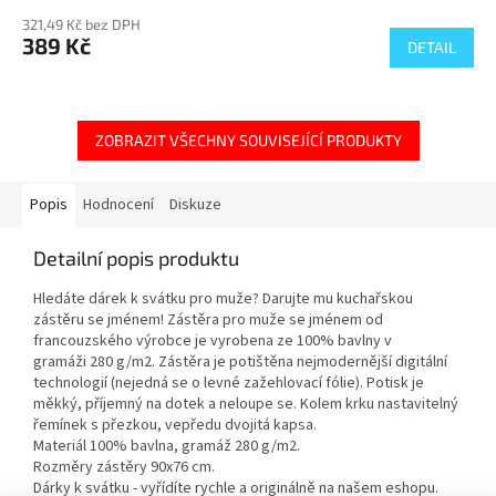
321,49 Kč bez DPH
389 Kč
DETAIL
ZOBRAZIT VŠECHNY SOUVISEJÍCÍ PRODUKTY
Popis
Hodnocení
Diskuze
Detailní popis produktu
Hledáte dárek k svátku pro muže? Darujte mu kuchařskou
zástěru se jménem! Zástěra pro muže se jménem od
francouzského výrobce je vyrobena ze 100% bavlny v
gramáži 280 g/m2. Zástěra je potištěna nejmodernější digitální
technologií (nejedná se o levné zažehlovací fólie). Potisk je
měkký, příjemný na dotek a neloupe se. Kolem krku nastavitelný
řemínek s přezkou, vepředu dvojitá kapsa.
Materiál 100% bavlna, gramáž 280 g/m2.
Rozměry zástěry 90x76 cm.
Dárky k svátku - vyřídíte rychle a originálně na našem eshopu.