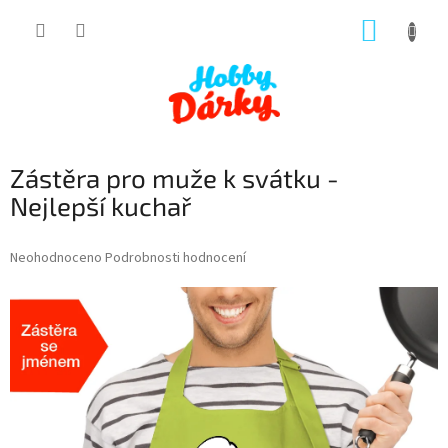
Přejít
NÁKUP
na
obsah
KOŠÍK
Zástěra pro muže k svátku -
Nejlepší kuchař
Průměrné
Neohodnoceno
Podrobnosti hodnocení
hodnocení
produktu
je
0,0
z
5
hvězdiček.