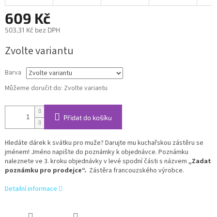
609 Kč
503,31 Kč bez DPH
Měrná
Zvolte variantu
cena:
Barva
Můžeme doručit do:
Zvolte variantu
Přidat do košíku
Hledáte dárek k svátku pro muže? Darujte mu kuchařskou zástěru se
jménem! Jméno napište do poznámky k objednávce. Poznámku
naleznete ve 3. kroku objednávky v levé spodní části s názvem
„Zadat
poznámku pro prodejce“.
Zástěra francouzského výrobce.
Detailní informace