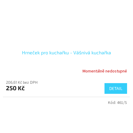
Hrneček pro kuchařku - Vášnivá kuchařka
Momentálně nedostupné
206,61 Kč bez DPH
250 Kč
DETAIL
Kód:
461/S