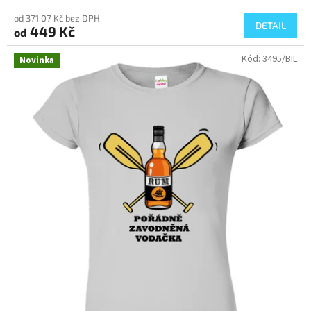
od 371,07 Kč bez DPH
DETAIL
449 Kč
od
Kód:
3495/BIL
Novinka