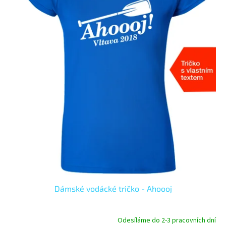
p
r
o
d
u
k
t
ů
Dámské vodácké tričko - Ahoooj
Odesíláme do 2-3 pracovních dní