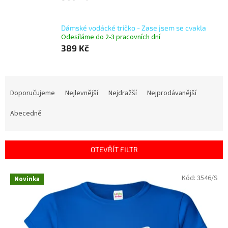
Dámské vodácké tričko - Zase jsem se cvakla
Odesíláme do 2-3 pracovních dní
389 Kč
Ř
a
Doporučujeme
Nejlevnější
Nejdražší
Nejprodávanější
z
e
Abecedně
n
í
p
OTEVŘÍT FILTR
r
o
V
Kód:
3546/S
Novinka
d
ý
u
p
k
i
t
s
ů