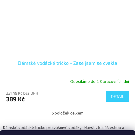
Dámské vodácké tričko - Zase jsem se cvakla
Odesíláme do 2-3 pracovních dní
321,49 Kč bez DPH
DETAIL
389 Kč
5
položek celkem
O
v
l
Dámské vodácké tričko pro vášnivé vodáky.. Navštivte náš eshop a
á
vyberte si originální a vtipné tričko na vodu.