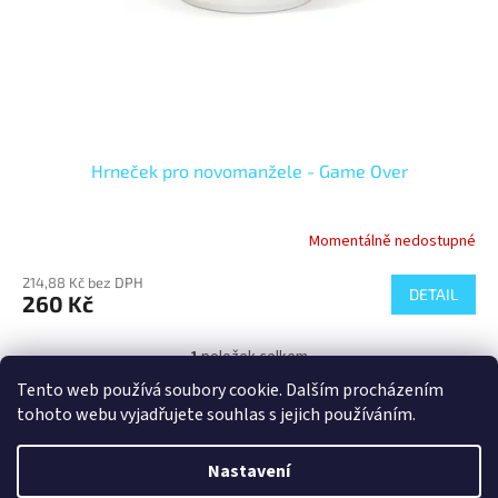
Hrneček pro novomanžele - Game Over
Momentálně nedostupné
214,88 Kč bez DPH
DETAIL
260 Kč
1
položek celkem
O
v
Tento web používá soubory cookie. Dalším procházením
l
Z
tohoto webu vyjadřujete souhlas s jejich používáním.
á
á
d
Vytvořil Shoptet
p
Nastavení
a
a
c