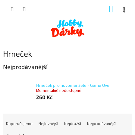
Přejít
NÁKUP
na
obsah
KOŠÍK
Hrneček
Nejprodávanější
Hrneček pro novomanžele - Game Over
Momentálně nedostupné
260 Kč
Ř
a
Doporučujeme
Nejlevnější
Nejdražší
Nejprodávanější
z