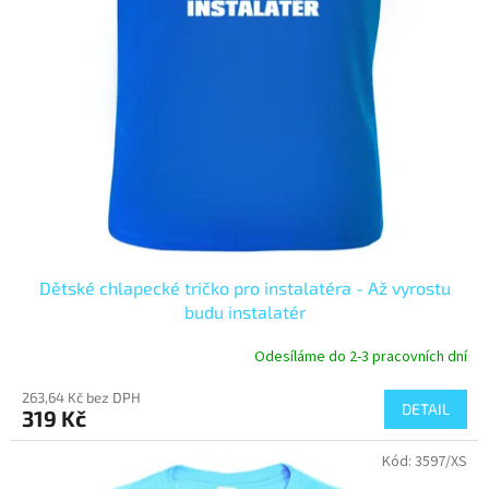
k
t
ů
Dětské chlapecké tričko pro instalatéra - Až vyrostu
budu instalatér
Odesíláme do 2-3 pracovních dní
263,64 Kč bez DPH
DETAIL
319 Kč
Kód:
3597/XS