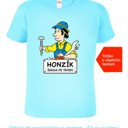
Dětské chlapecké tričko se jménem - Šikula po tátovi