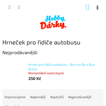
Přejít
NÁKUP
na
obsah
KOŠÍK
Hrneček pro řidiče autobusu
Nejprodávanější
Hrnek pro řidiče autobusu - Born to Be a Bus
Driver
Momentálně nedostupné
250 Kč
Ř
a
Doporučujeme
Nejlevnější
Nejdražší
Nejprodávanější
z