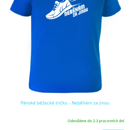
r
o
d
u
k
t
ů
Pánské běžecké tričko - Neběhám za jinou
Odesíláme do 2-3 pracovních dní