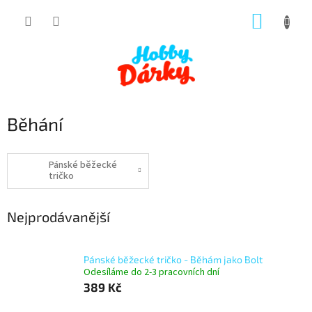
Přejít
NÁKUP
na
obsah
KOŠÍK
Běhání
Pánské běžecké
tričko
Nejprodávanější
Pánské běžecké tričko - Běhám jako Bolt
Odesíláme do 2-3 pracovních dní
389 Kč