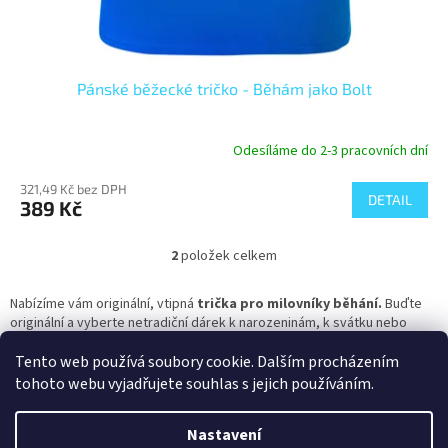
Pánské běžecké tričko - Běhám jako Bolt
Odesíláme do 2-3 pracovních dní
321,49 Kč bez DPH
DETAIL
389 Kč
2
položek celkem
O
v
l
Nabízíme vám originální, vtipná
t
rička pro milovníky běhání.
Buďte
á
originální a vyberte netradiční dárek k narozeninám, k svátku nebo
d
Vánocům.
a
Tento web používá soubory cookie. Dalším procházením
c
Z
tohoto webu vyjadřujete souhlas s jejich používáním.
í
á
p
Vytvořil Shoptet
p
r
Nastavení
a