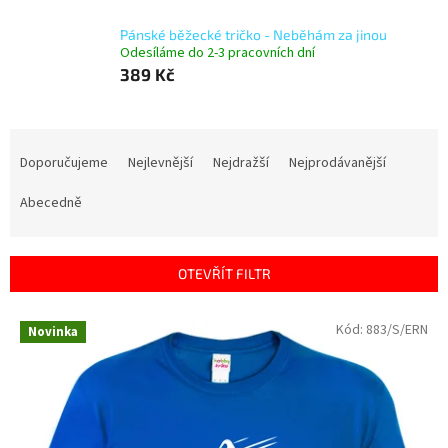
Pánské běžecké tričko - Neběhám za jinou
Odesíláme do 2-3 pracovních dní
389 Kč
Ř
a
Doporučujeme
Nejlevnější
Nejdražší
Nejprodávanější
z
e
Abecedně
n
í
p
OTEVŘÍT FILTR
r
o
V
Kód:
883/S/ERN
Novinka
d
ý
u
p
k
i
t
s
ů
p