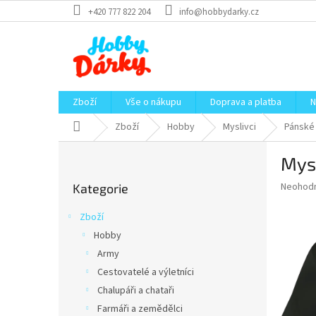
Přejít
+420 777 822 204
info@hobbydarky.cz
na
obsah
Zboží
Vše o nákupu
Doprava a platba
N
Domů
Zboží
Hobby
Myslivci
Pánské 
P
Mysl
o
Přeskočit
s
Průměr
Neohod
Kategorie
kategorie
t
hodnoce
r
produkt
Zboží
a
je
Hobby
0,0
n
z
Army
n
5
í
Cestovatelé a výletníci
hvězdič
p
Chalupáři a chataři
a
Farmáři a zemědělci