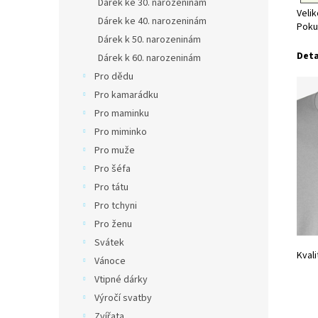
Dárek ke 30. narozeninám
Velik
Dárek ke 40. narozeninám
Pokud
Dárek k 50. narozeninám
Deta
Dárek k 60. narozeninám
Pro dědu
Pro kamarádku
Pro maminku
Pro miminko
Pro muže
Pro šéfa
Pro tátu
Pro tchyni
Pro ženu
Svátek
Kvali
Vánoce
Vtipné dárky
Výročí svatby
Zvířata