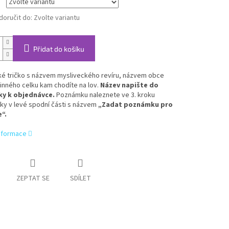
oručit do:
Zvolte variantu
Přidat do košíku
ké tričko s názvem mysliveckého revíru, názvem obce
inného celku kam chodíte na lov.
Název napište do
y k objednávce.
Poznámku naleznete ve 3. kroku
ky v levé spodní části s názvem
„Zadat poznámku pro
“.
informace
ZEPTAT SE
SDÍLET