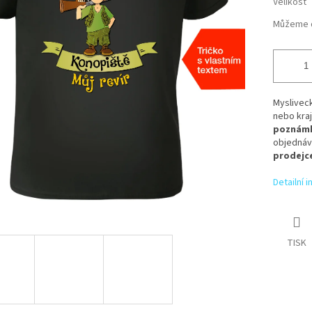
Velikost
Můžeme d
Myslivec
nebo kraj
poznámk
objednáv
prodejce
Detailní 
TISK