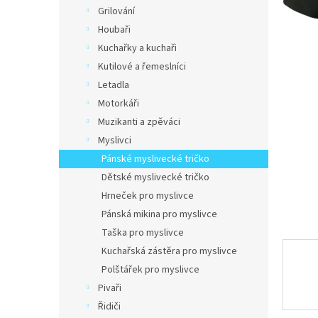
n
Grilování
e
Houbaři
l
Kuchařky a kuchaři
Kutilové a řemeslníci
Letadla
Motorkáři
Muzikanti a zpěváci
Myslivci
Pánské myslivecké tričko
Dětské myslivecké tričko
Hrneček pro myslivce
Pánská mikina pro myslivce
Taška pro myslivce
Kuchařská zástěra pro myslivce
Polštářek pro myslivce
Pivaři
Řidiči