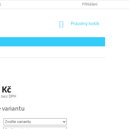
UPENÍ KUPUJÍCÍHO OD SMLOUVY
REKLAMACE ZBOŽÍ
Přihlášení
PRÁVNÍ UPOZO
NÁKUPNÍ
Prázdný košík
KOŠÍK
 Kč
č bez DPH
e variantu