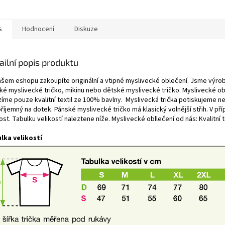
s
Hodnocení
Diskuze
ailní popis produktu
ašem eshopu zakoupíte originální a vtipné myslivecké oblečení. Jsme výrob
ké myslivecké tričko, mikinu nebo dětské myslivecké tričko. Myslivecké ob
zíme pouze kvalitní textil ze 100% bavlny. Myslivecká trička potiskujeme n
příjemný na dotek. Pánské myslivecké tričko má klasický volnější střih. V přípa
ost. Tabulku velikostí naleztene níže. Myslivecké obllečení od nás: Kvalitní te
lka velikostí