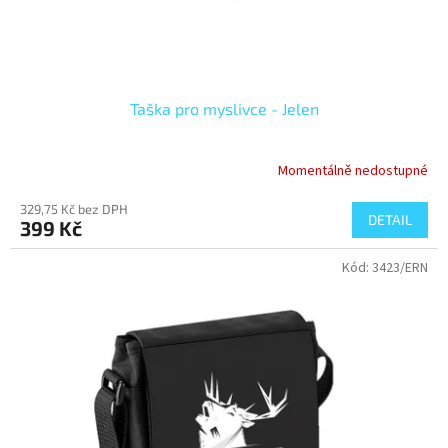
Taška pro myslivce - Jelen
Momentálně nedostupné
Průměrné
hodnocení
329,75 Kč bez DPH
produktu
DETAIL
399 Kč
je
5,0
Kód:
3423/ERN
z
5
hvězdiček.