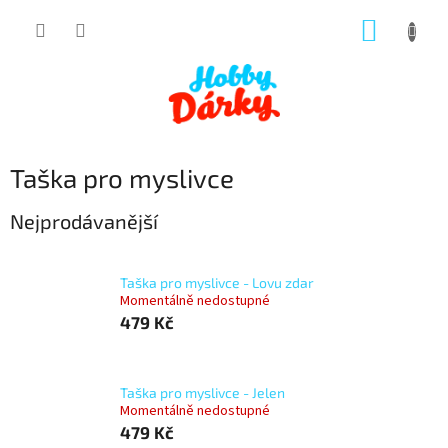
Přejít
NÁKUP
na
obsah
KOŠÍK
Taška pro myslivce
Nejprodávanější
Taška pro myslivce - Lovu zdar
Momentálně nedostupné
479 Kč
Taška pro myslivce - Jelen
Momentálně nedostupné
479 Kč