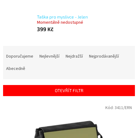
Taška pro myslivce - Jelen
Momentálně nedostupné
399 Kč
Ř
a
Doporučujeme
Nejlevnější
Nejdražší
Nejprodávanější
z
e
Abecedně
n
í
p
OTEVŘÍT FILTR
r
o
V
Kód:
3411/ERN
d
ý
u
p
k
i
t
s
ů