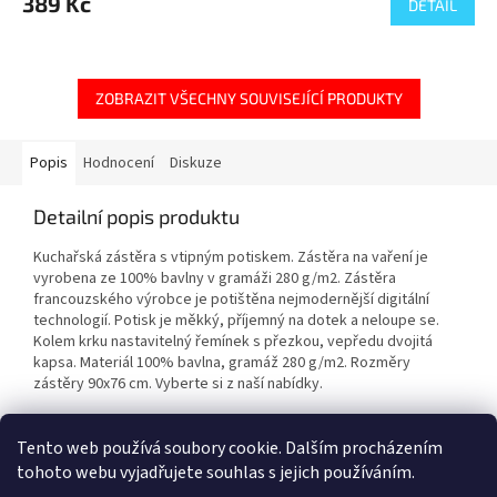
389 Kč
DETAIL
ZOBRAZIT VŠECHNY SOUVISEJÍCÍ PRODUKTY
Popis
Hodnocení
Diskuze
Detailní popis produktu
Kuchařská zástěra s vtipným potiskem. Zástěra na vaření je
vyrobena ze 100% bavlny v gramáži 280 g/m2. Zástěra
francouzského výrobce je potištěna nejmodernější digitální
technologií. Potisk je měkký, příjemný na dotek a neloupe se.
Kolem krku nastavitelný řemínek s přezkou, vepředu dvojitá
kapsa. Materiál 100% bavlna, gramáž 280 g/m2. Rozměry
zástěry 90x76 cm. Vyberte si z naší nabídky.
Tento web používá soubory cookie. Dalším procházením
Z
tohoto webu vyjadřujete souhlas s jejich používáním.
á