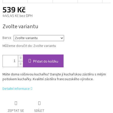
539 Kč
445,45 Kč bez DPH
Měrná
Zvolte variantu
cena:
Barva
Můžeme doručit do:
Zvolte variantu
Přidat do košíku
Máte doma vášnivou kuchařku? Darujte jí kuchařskou zástěru s milým
potiskem kuchařky. Kvalitní zástěra francouzského výrobce.
Detailní informace
ZEPTAT SE
SDÍLET