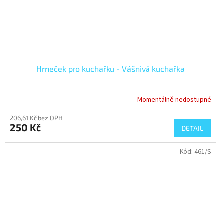
Hrneček pro kuchařku - Vášnivá kuchařka
Momentálně nedostupné
206,61 Kč bez DPH
250 Kč
DETAIL
Kód:
461/S