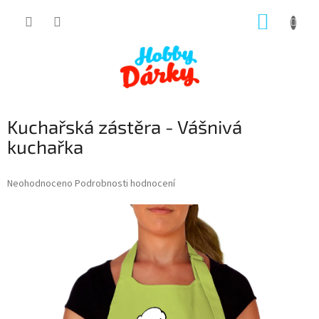
Přejít
NÁKUP
na
obsah
KOŠÍK
Kuchařská zástěra - Vášnivá
kuchařka
Průměrné
Neohodnoceno
Podrobnosti hodnocení
hodnocení
produktu
je
0,0
z
5
hvězdiček.