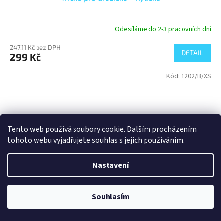
Odesíláme do 2-3 pracovních dní
247,11 Kč bez DPH
DETAIL
299 Kč
Kód:
1202/B/XS
Tento web používá soubory cookie. Dalším procházením
tohoto webu vyjadřujete souhlas s jejich používáním.
Nastavení
Souhlasím