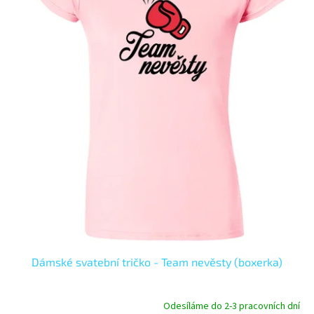
p
r
o
d
u
k
t
ů
Dámské svatební tričko - Team nevěsty (boxerka)
Odesíláme do 2-3 pracovních dní