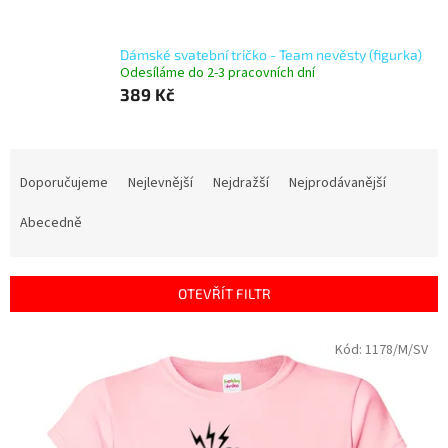
Dámské svatební tričko - Team nevěsty (figurka)
Odesíláme do 2-3 pracovních dní
389 Kč
Ř
a
Doporučujeme
Nejlevnější
Nejdražší
Nejprodávanější
z
e
Abecedně
n
í
p
OTEVŘÍT FILTR
r
o
V
Kód:
1178/M/SV
d
ý
u
p
k
i
t
s
ů