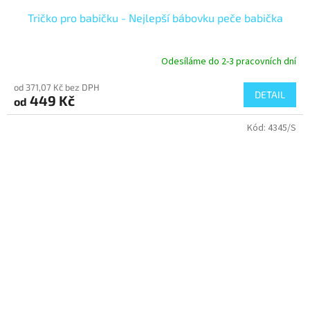
Tričko pro babičku - Nejlepší bábovku peče babička
Odesíláme do 2-3 pracovních dní
od 371,07 Kč bez DPH
DETAIL
449 Kč
od
Kód:
4345/S