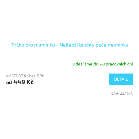
Tričko pro maminku - Nejlepší buchty peče maminka
Odesíláme do 2-3 pracovních dní
od 371,07 Kč bez DPH
DETAIL
449 Kč
od
Kód:
4432/S