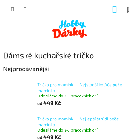
Přejít
NÁKUP
na
obsah
KOŠÍK
Dámské kuchařské tričko
Nejprodávanější
Tričko pro maminku - Nejsladší koláče peče
maminka
Odesíláme do 2-3 pracovních dní
449 Kč
od
Tričko pro maminku - Nejlepší štrúdl peče
maminka
Odesíláme do 2-3 pracovních dní
449 Kč
od