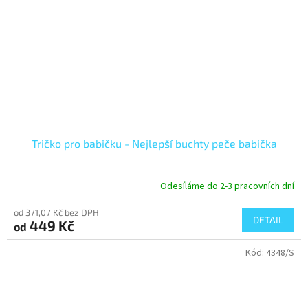
Tričko pro babičku - Nejlepší buchty peče babička
Odesíláme do 2-3 pracovních dní
od 371,07 Kč bez DPH
DETAIL
449 Kč
od
Kód:
4348/S