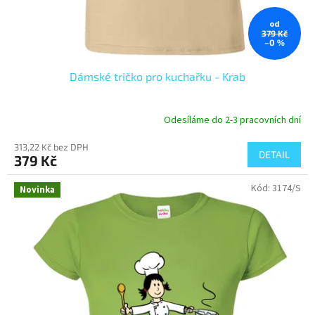
od
379 Kč
–0 %
Dámské tričko pro kuchařku - Krab
Odesíláme do 2-3 pracovních dní
313,22 Kč bez DPH
DETAIL
379 Kč
Kód:
3174/S
Novinka