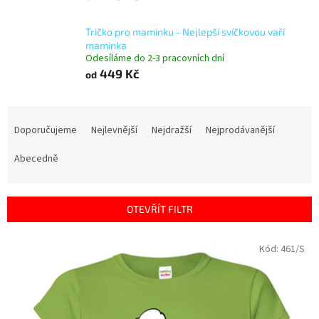
Tričko pro maminku - Nejlepší svíčkovou vaří
maminka
Odesíláme do 2-3 pracovních dní
449 Kč
od
Ř
a
Doporučujeme
Nejlevnější
Nejdražší
Nejprodávanější
z
e
Abecedně
n
í
p
OTEVŘÍT FILTR
r
o
V
Kód:
461/S
d
ý
u
p
k
i
t
s
ů