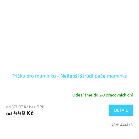
Tričko pro maminku - Nejlepší štrúdl peče maminka
Odesíláme do 2-3 pracovních dní
od 371,07 Kč bez DPH
DETAIL
449 Kč
od
Kód:
4441/S