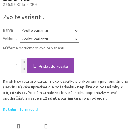
296,69 Kč bez DPH
Měrná
Zvolte variantu
cena:
Barva
Velikost
Můžeme doručit do:
Zvolte variantu
Přidat do košíku
Dárek k svátku pro kluka. Tričko k svátku s traktorem a jménem. Jméno
(DAVÍDEK)
vám upravíme dle požadavku -
napište do poznámky k
objednávce.
Poznámku naleznete ve 3. kroku objednávky v levé
spodní části s názvem
„Zadat poznámku pro prodejce“.
Detailní informace