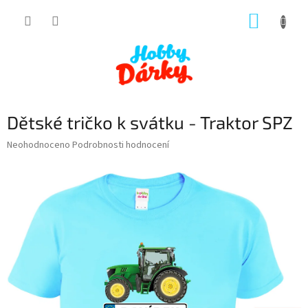
Přejít
NÁKUP
na
obsah
KOŠÍK
Dětské tričko k svátku - Traktor SPZ
Průměrné
Neohodnoceno
Podrobnosti hodnocení
hodnocení
produktu
je
0,0
z
5
hvězdiček.