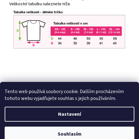
Velikostní tabulku naleznete níže.
Tento web používá soubory cookie. Dalším procházením
Z
tohoto webu vyjadřujete souhlas s jejich používáním.
á
Vytvořil Shoptet
p
Nastavení
a
t
Copyright 2026
HobbyDárky
. Všechna práva vyhrazena.
Upravit
í
Souhlasím
nastavení cookies