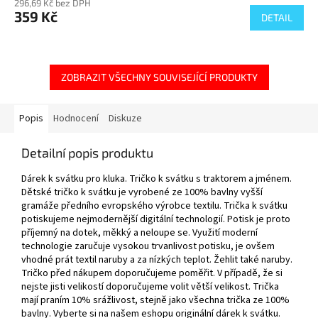
296,69 Kč bez DPH
359 Kč
DETAIL
ZOBRAZIT VŠECHNY SOUVISEJÍCÍ PRODUKTY
Popis
Hodnocení
Diskuze
Detailní popis produktu
Dárek k svátku pro kluka. Tričko k svátku s traktorem a jménem.
Dětské tričko k svátku je vyrobené ze 100% bavlny vyšší
gramáže předního evropského výrobce textilu. Trička k svátku
potiskujeme nejmodernější digitální technologií. Potisk je proto
příjemný na dotek, měkký a neloupe se. Využití moderní
technologie zaručuje vysokou trvanlivost potisku, je ovšem
vhodné prát textil naruby a za nízkých teplot. Žehlit také naruby.
Tričko před nákupem doporučujeme poměřit. V případě, že si
nejste jisti velikostí doporučujeme volit větší velikost. Trička
mají praním 10% srážlivost, stejně jako všechna trička ze 100%
bavlny. Vyberte si na našem eshopu originální dárek k svátku.