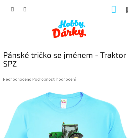
Přejít
NÁKUP
na
obsah
KOŠÍK
Pánské tričko se jménem - Traktor
SPZ
Průměrné
Neohodnoceno
Podrobnosti hodnocení
hodnocení
produktu
je
0,0
z
5
hvězdiček.