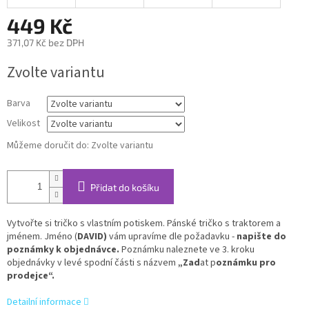
449 Kč
371,07 Kč bez DPH
Měrná
Zvolte variantu
cena:
Barva
Velikost
Můžeme doručit do:
Zvolte variantu
Přidat do košíku
Vytvořte si tričko s vlastním potiskem. Pánské tričko s traktorem a
jménem. Jméno (
DAVID)
vám upravíme dle požadavku -
napište do
poznámky k objednávce.
Poznámku naleznete ve 3. kroku
objednávky v levé spodní části s názvem
„Zad
at p
oznámku pro
prodejce“.
Detailní informace