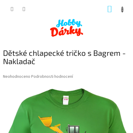
Přejít
NÁKUP
na
obsah
KOŠÍK
Dětské chlapecké tričko s Bagrem -
Nakladač
Průměrné
Neohodnoceno
Podrobnosti hodnocení
hodnocení
produktu
je
0,0
z
5
hvězdiček.