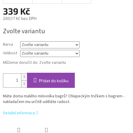
339 Kč
280,17 Kč bez DPH
Měrná
Zvolte variantu
cena:
Barva
Velikost
Můžeme doručit do:
Zvolte variantu
Přidat do košíku
Máte doma malého milovníka bagrů? Chlapeckým tričkem s bagrem -
nakladačem mu určitě uděláte radost.
Detailní informace