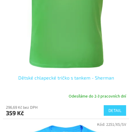
k
t
ů
Dětské chlapecké tričko s tankem - Sherman
Odesíláme do 2-3 pracovních dní
296,69 Kč bez DPH
DETAIL
359 Kč
Kód:
2251/XS/SV