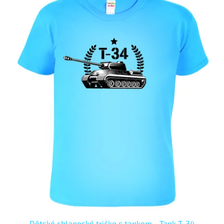
Dětské chlapecké tričko s tankem - Tank T-34