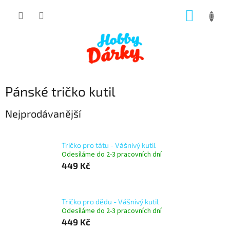
Přejít
NÁKUP
na
obsah
KOŠÍK
Pánské tričko kutil
Nejprodávanější
Tričko pro tátu - Vášnivý kutil
Odesíláme do 2-3 pracovních dní
449 Kč
Tričko pro dědu - Vášnivý kutil
Odesíláme do 2-3 pracovních dní
449 Kč