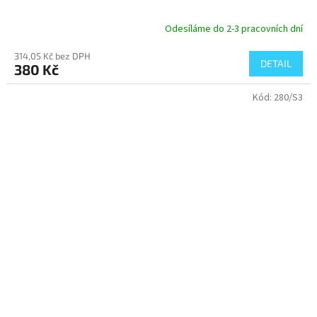
Odesíláme do 2-3 pracovních dní
Průměrné
hodnocení
314,05 Kč bez DPH
produktu
DETAIL
380 Kč
je
5,0
Kód:
280/S3
z
5
hvězdiček.