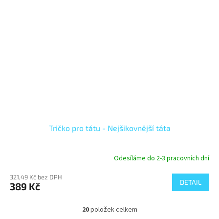
Tričko pro tátu - Nejšikovnější táta
Odesíláme do 2-3 pracovních dní
321,49 Kč bez DPH
DETAIL
389 Kč
20
položek celkem
O