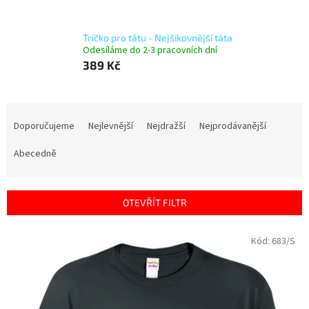
Tričko pro tátu - Nejšikovnější táta
Odesíláme do 2-3 pracovních dní
389 Kč
Ř
a
Doporučujeme
Nejlevnější
Nejdražší
Nejprodávanější
z
e
Abecedně
n
í
p
OTEVŘÍT FILTR
r
o
V
Kód:
683/S
d
ý
u
p
k
i
t
s
ů