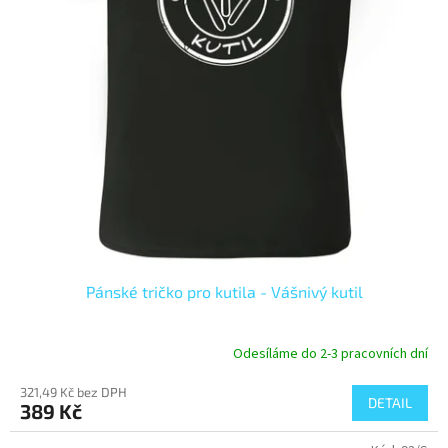
Pánské tričko pro kutila - Vášnivý kutil
Odesíláme do 2-3 pracovních dní
321,49 Kč bez DPH
DETAIL
389 Kč