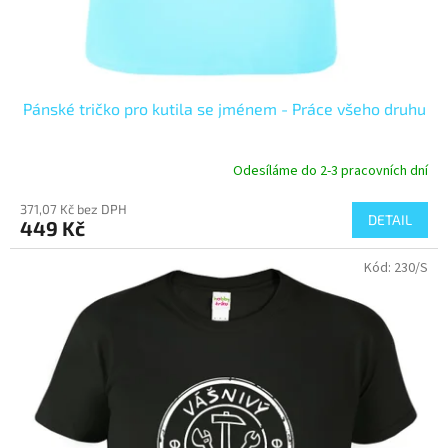
Pánské tričko pro kutila se jménem - Práce všeho druhu
Odesíláme do 2-3 pracovních dní
371,07 Kč bez DPH
DETAIL
449 Kč
Kód:
230/S