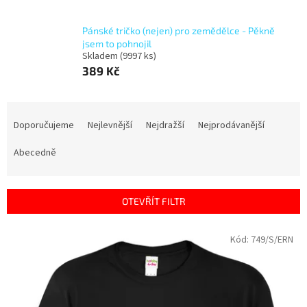
Pánské tričko (nejen) pro zemědělce - Pěkně
jsem to pohnojil
Skladem
(9997 ks)
389 Kč
Ř
a
Doporučujeme
Nejlevnější
Nejdražší
Nejprodávanější
z
e
Abecedně
n
í
p
OTEVŘÍT FILTR
r
o
V
Kód:
749/S/ERN
d
ý
u
p
k
i
t
s
ů