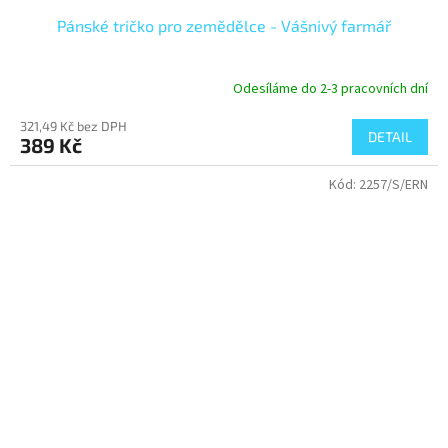
Pánské tričko pro zemědělce - Vášnivý farmář
Odesíláme do 2-3 pracovních dní
Průměrné
hodnocení
321,49 Kč bez DPH
produktu
DETAIL
389 Kč
je
4,0
Kód:
2257/S/ERN
z
5
hvězdiček.