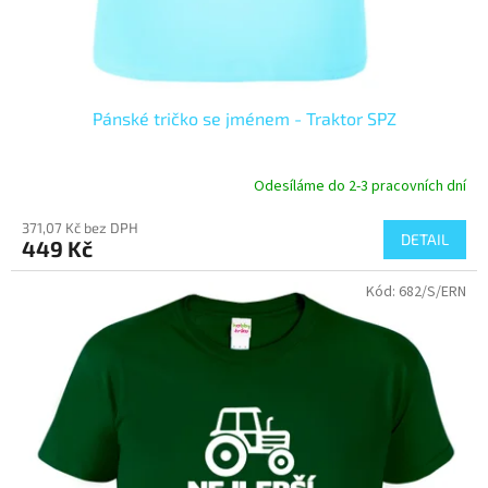
Pánské tričko se jménem - Traktor SPZ
Odesíláme do 2-3 pracovních dní
371,07 Kč bez DPH
DETAIL
449 Kč
Kód:
682/S/ERN