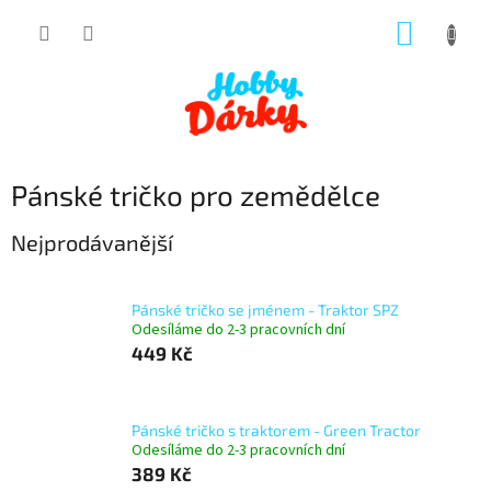
Přejít
NÁKUP
na
obsah
KOŠÍK
Pánské tričko pro zemědělce
Nejprodávanější
Pánské tričko se jménem - Traktor SPZ
Odesíláme do 2-3 pracovních dní
449 Kč
Pánské tričko s traktorem - Green Tractor
Odesíláme do 2-3 pracovních dní
389 Kč